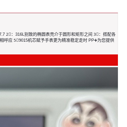
5，厚度7.7 2⃣️：316L别致的椭圆表壳介于圆形和矩形之间 3⃣️：搭配各
应 5⃣️9015机芯赋予手表更为精准稳定走时 PP➕为您提供