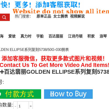
热门搜索：
原单正品
女士腕表
视频解说
海
爱彼
真力时
宇舶
百达翡丽
江诗丹顿
积家
浪琴
EN ELLIPSE系列复刻5738/50G-030腕表
添加客服微信，获取更多款式图片和视频！
Contact Us To Get More Video And Items
P➕百达翡丽GOLDEN ELLIPSE系列复刻5738
号:
购数量:
-
+