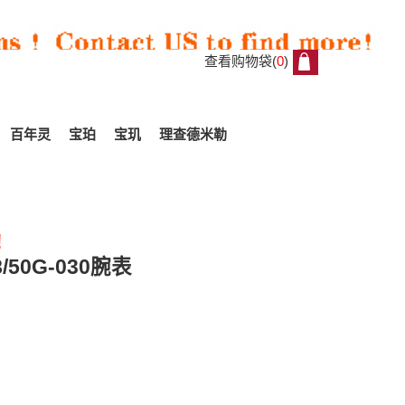
查看购物袋(
0
)
0
百年灵
宝珀
宝玑
理查德米勒
!
All
/50G-030腕表
Reviews