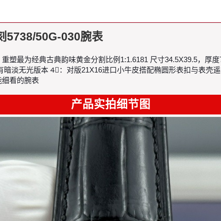
5738/50G-030腕表
38系列 1⃣️：重塑最为经典古典韵味黄金分割比例1:1.6181 尺寸34.5X39.
无光版本 4⃣️：对版21X16进口小牛皮搭配椭圆形表扣与表壳遥相呼
能细看的腕表
产品实拍细节图