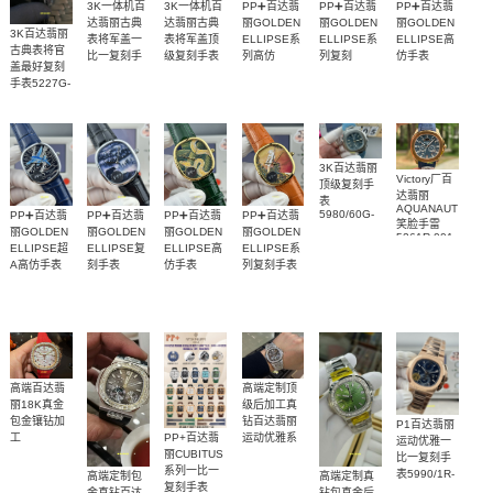
3K一体机百
3K一体机百
PP➕百达翡
PP➕百达翡
PP➕百达翡
达翡丽古典
达翡丽古典
丽GOLDEN
丽GOLDEN
丽GOLDEN
3K百达翡丽
表将军盖一
表将军盖顶
ELLIPSE系
ELLIPSE系
ELLIPSE高
古典表将官
比一复刻手
级复刻手表
列高仿
列复刻
仿手表
盖最好复刻
5227R-001
5738/50G-
5738/50G-
5738/51G-
表5227J-
手表5227G-
腕表
032腕表
030腕表
001腕表
001腕表
001(5227G001)
手表
3K百达翡丽
Victory厂百
顶级复刻手
达翡丽
表
AQUANAUT
5980/60G-
PP➕百达翡
PP➕百达翡
PP➕百达翡
PP➕百达翡
笑脸手雷
001，
丽GOLDEN
丽GOLDEN
丽GOLDEN
丽GOLDEN
5261R-001
5980/1A-
ELLIPSE超
ELLIPSE复
ELLIPSE高
ELLIPSE系
顶级复刻腕
014 ，
A高仿手表
刻手表
仿手表
列复刻手表
表
5980/1R-
5738/50G-
5738/50G-
5738/50J-
5738/50J-
001，
028腕表
034腕表
001腕表
011腕表
5980R-
001，
5980/1AR-
001，
5980/1400R-
011，
高端百达翡
高端定制顶
5980/1400G，
5980/1A-
丽18K真金
级后加工真
019，
包金镶钻加
钻百达翡丽
P1百达翡丽
5980/1A-
PP+百达翡
工
运动优雅系
运动优雅一
001腕表
AQUANAUT
丽CUBITUS
列5724G-
比一复刻手
系列
系列一比一
001腕表(鹦
表5990/1R-
高端定制真
高端定制包
7968/300R-
复刻手表
鹉螺)
001腕表
钻包真金后
金真钻百达