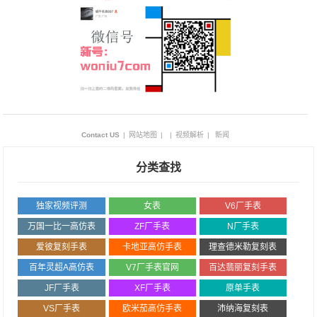
Contact US
|
网站地图
|
|
视频解析
|
新闻
分类查找
独家视频评测
女表
V6厂手表
万国一比一高仿表
ZF厂手表
N厂手表
爱彼复刻手表
卡地亚高仿手表
理查德米勒复刻表
百年灵超A高仿表
V7厂手表官网
百达翡丽复刻手表
JF厂手表
XF厂手表
原单手表
VS厂手表
欧米茄高仿手表
沛纳海复刻表