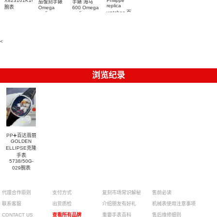
X823101K1C1S1
Philippe
茄復刻手錶
手錶 海马
replica
腕表
Omega
600 Omega
watches 百
replica
replica
watches
watches
達翡麗復刻
217.30.42.21.01.001
217.30.42.21.01.002
手錶
腕表
腕表
6104G-001
腕表
<
浏览纪录
PP➕百达翡丽
GOLDEN
ELLIPSE克隆
手表
5738/50G-
029腕表
¥
代理合作原则
支付方式
复刻市场常识解秘
售前必读
联系客服
出货质检
介绍朋友有好礼
机械表使用注意事项
CONTACT US
查看所有品牌
重要手表百科
售后维修细则