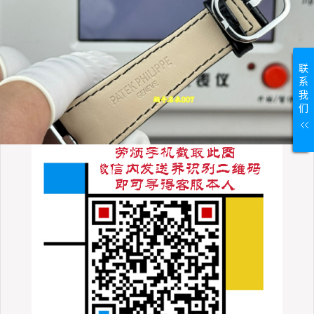
联
系
我
们