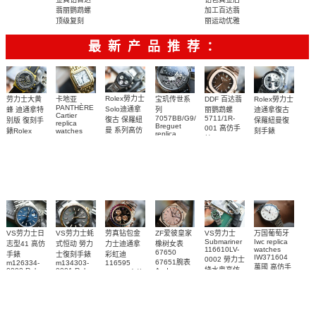
001复刻腕
5822P-001
加工百达翡
翡丽鹦鹉螺
表
腕表
丽运动优雅
顶级复刻
5724G-001
系列
腕表
5711/1A-
最新产品推荐：
014腕表
Rolex勞力士
劳力士大黄
卡地亚
宝玑传世系
DDF 百达翡
Rolex勞力士
PANTHÈRE
Solo迪通拿
蜂 迪通拿特
列
丽鹦鹉螺
迪通拿復古
Cartier
7057BB/G9/9W6
5711/1R-
復古 保羅紐
别版 復刻手
保羅紐曼復
replica
Breguet
001 高仿手
曼 系列高仿
錶Rolex
watches
刻手錶
replica
WJPN0016
錶 Patek
Bumblebee
Rolex Paul
復刻手錶
watches 寶
blaken
Philippe
Newman
卡地亞復刻
璣高仿手錶
Daytona
Nautilus
replica
手錶 腕表
Replica
replica
watch
腕表
Watch
watch
VS劳力士日
VS劳力士蚝
劳真钻包金
ZF爱彼皇家
VS劳力士
万国葡萄牙
Submariner
Iwc replica
志型41 高仿
式恒动 勞力
力士迪通拿
橡树女表
116610LV-
watches
67650
手錶
士復刻手錶
彩虹迪
IW371604
0002 勞力士
67651腕表
m126334-
m134303-
116595
萬國 高仿手
綠水鬼高仿
0002 Rolex
0001 Rolex
Audemars
RBOW 高仿
錶 腕表
Replica
Oyster
Piguet
手錶(绿水
手表腕錶
Perpetual
Replica
watch 腕表
鬼)Rolex
replica
Replica
watch 愛彼
Rolex watch
Green Dial
watch 腕表
高仿手錶
Rainbow
(Green
Submariner)