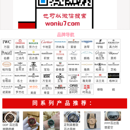
品牌导航
万国
欧米茄
劳力士
卡地亚
沛纳海
爱彼
浪琴
宇舶
真力时
（恒
伯爵
江诗丹
百达翡
积家
帝舵
宝玑
朗格
格拉苏
萧邦
宝）
顿
丽
蒂
帕玛强
百年灵
香奈儿
宝珀
泰格豪
理查德.
雅典
柏莱士
芝柏
尼
雅
米勒
宝格丽
名士
尚维沙
万宝龙
玉宝
Seven
雅克德
法兰克
格林汉
Friday
罗
穆勒
姆
诺莫斯
罗杰杜
豪利时
时尚品
美度
尊皇
天梭
彼
牌/原单
同系列产品推荐：
PPF百达翡
DDF 百达翡
定制高奢款
丽星空
丽鹦鹉螺
百达翡丽