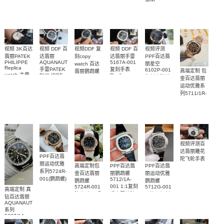
AQUANAUT
012，
001腕表
系列5167R-
AQUANAUT
腕表
5261R-001
5167R-001
系列5167A-
001腕表
腕表
腕表
012 復刻手
表錶
视频 3K百达
视频评测
视频 DDF 百
视频 DDF 百
视频DDF 复
翡丽PATEK
PPF百达翡
达翡丽手雷
达翡丽
刻copy
PHILIPPE
5167A-001
AQUANAUT
丽星空
watch 百达
Replica
复刻手表
手雷PATEK
6102P-001
高端定制 包
翡丽鹦鹉螺
watch 古典
Replica
PHILIPPE
復刻表腕錶
5711/1A-
金百达翡丽
watch
replica
表高仿手錶
001Replica
运动优雅系
watch
5227R-001
腕表
5167A-001
列5711/1R-
腕表
腕表
001一比一
复刻腕表
视频评测百
达翡丽雕花
PPF百达翡
陀飞轮手表
丽运动优雅
高端定制包
PPF百达翡
PPF百达翡
系列5724R-
金百达翡丽
丽鹦鹉螺
丽运动优雅
001(鹦鹉螺)
5712/1A-
鹦鹉螺
鹦鹉螺
001 1:1复刻
一比一顶级
5724R-001
5712G-001
高端定制 真
腕表 广州顶
手表网站腕
一比一复刻
复刻手表
钻百达翡丽
级复刻手表
表
手表腕表
AQUANAUT
系列
5087/1A-
001 女士手