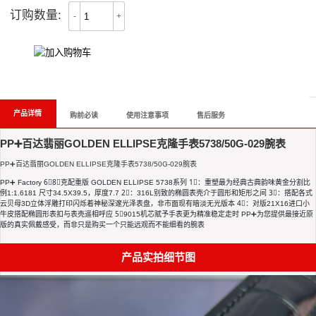
订购数量:
-
+
All Reviews
产品详情
购前必读
使用注意事项
售后服务
PP➕百达翡丽GOLDEN ELLIPSE克隆手表5738/50G-029腕表
PP➕百达翡丽GOLDEN ELLIPSE克隆手表5738/50G-029腕表
PP➕ Factory 6⃣️8⃣️克配重版 GOLDEN ELLIPSE 5738系列 1⃣️：重塑最为经典古典韵味黄金分割比
例1:1.6181 尺寸34.5X39.5，厚度7.7 2⃣️：316L别致的椭圆表壳介于圆形和矩形之间 3⃣️：搭配各式
云贝母3D立体浮雕打印闪烁着神秘深邃光泽表盘，非市面现有暗淡无光版本 4⃣️：对版21X16进口小
牛皮搭配椭圆形表扣与表壳遥相呼应 5⃣️9015机芯赋予手表更为精准稳定走时 PP➕为您提供最接近原
版的真实佩戴感受，而非只是购买一个只能远观而不能细看的腕表
产品实拍细节图