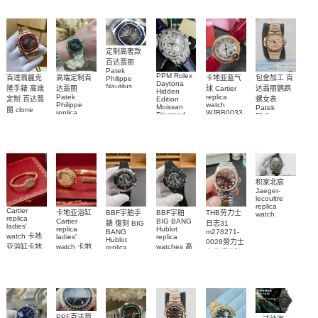
Replica
watch
定制高奢款
百达翡丽
Patek
PPM Rolex
包金加工 百
百達翡麗克
高端定制百
卡地亚蓝气
Philippe
Daytona
Nautilus
达翡丽鹦鹉
隆手錶 高端
达翡丽
球 Cartier
Hidden
replica
Patek
replica
螺女表
定制 百达翡
Edition
watch
Philippe
watch
Moissan
Patek
5711/111P-
丽 clone
replica
WJBB0033
Diamond
Philippe
Patek
001 百達翡
watches
Replica
卡地亞藍氣
replica
Philippe
5711/113P-
麗高仿手錶
Watch
watch
球高仿手錶
replica
001腕表百
7118/1R-
腕表
watches
腕表
010腕表
達翡麗復刻
5723/112R-
001腕表
手錶
积家北宸
Jaeger-
lecoultre
replica
Cartier
BBF宇舶手
BBF宇舶
THB劳力士
卡地亚浴缸
watch
replica
BIG BANG
Cartier
Q9078640
錶 復刻 BIG
日志31
ladies'
Hublot
replica
積家高仿手
BANG
m278271-
watch 卡地
replica
ladies'
Hublot
0028勞力士
錶腕表
watches 高
亚浴缸卡地
watch 卡地
replica
高仿手錶腕
watch
仿手錶
亞 復刻手錶
亞高仿手錶
441.NM.1171.RX
表
441.CI.1171.RX
WJBA0067
WGBA0070
腕表
腕表
腕表
腕表
PPF百达翡