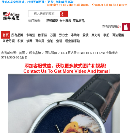
热门搜索：
视频解说
女士腕表
原单正品
查看购物袋(
0
)
0
首页
所有品牌
卡地亚
欧米茄
万国
劳力士
沛纳海
爱彼
真力时
宇舶
百达翡丽
江诗丹顿
积家
浪琴
百年灵
宝珀
宝玑
理查德米勒
您当前位置：
首页
⁄
所有品牌
⁄
百达翡丽
⁄ PP➕百达翡丽GOLDEN ELLIPSE克隆手表
5738/50G-029腕表
添加客服微信，获取更多款式图片和视频！
Contact Us To Get More Video And Items!