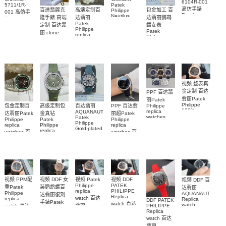
6104R-001
5711/1R-
Patek
高仿手錶
包金加工 百
百達翡麗克
高端定制百
Philippe
001 高仿手
Patek
Nautilus
达翡丽鹦鹉
隆手錶 高端
达翡丽
錶 Patek
Philippe
replica
Patek
螺女表
定制 百达翡
Philippe
replica
watch
Philippe
Nautilus
Patek
5711/111P-
丽 clone
watches 腕
replica
replica
Philippe
Patek
001 百達翡
watches
表
watch
replica
Philippe
5711/113P-
麗高仿手錶
watch
replica
001腕表百
7118/1R-
腕表
watches
010腕表
達翡麗復刻
5723/112R-
001腕表
手錶
视频 整表真
金定制 百达
PPF 百达翡
翡丽Patek
丽Patek
Philippe
Philippe
高级定制包
百达翡丽
包金定制百
PPF 百达翡
100%
replica
AQUANAUT
金真钻
达翡丽Patek
丽超Patek
replica
watches
Patek
Patek
Philippe
Philippe
watches
6102R-001
Philippe
Philippe
replica
replica
5712/1R-
Gold-plated
百達翡麗高
replica
watches 百
watches 百
real
001復刻手
仿手錶 腕表
watch百达翡
diamonds
達翡麗高仿
達翡麗復刻
錶腕表
丽
Replica
手錶
手錶
watch
AQUANAUT
5711/113P-
6104G-001
5268/461G-
5267/200A-
001腕表
腕表
001包金真
011復刻手錶
钻 腕表
腕表
视频 DDF 女
视频 DDF
视频 PPM配
视频 Patek
视频 DDF 百
PATEK
Philippe
装鹦鹉螺百
重Patek
达翡丽
PHILIPPE
replica
Philippe
AQUANAUT
达翡丽復刻
Replica
watch 百达
replica
Replica
DDF PATEK
手錶Patek
watch 百达
watch
watch 百达
PHILIPPE
翡丽
Philippe
5167A-
翡丽复刻手
Replica
AQUANAUT
翡丽复刻手
replica
001，
watch 百达
表
復刻手錶
watch
表
5167A-
7118/1200R-
AQUANAUT
5164R-001
翡丽