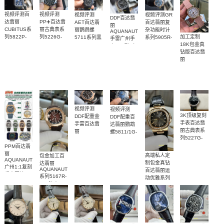
表顶级复刻
视频评测百
视频评测
视频评测
视频评测GR
DDF百达翡
达翡丽
PP➕百达翡
AET百达翡
百达翡丽复
丽
CUBITUS系
丽古典表系
丽鹦鹉螺
杂功能时计
AQUANAUT
加工定制
列5822P-
列5226G-
5711系列黑
系列5905R-
手雷广州手
18K包金真
001 一比一
001 一比一
陶瓷复刻手
010一比一
表1:1顶级复
钻版百达翡
复刻表网站
复刻手表腕
表
复刻广州高
刻5167A-
丽
腕表
表
仿腕表
001腕表
AQUANAUT
系列5072R-
001腕表顶
级复刻女士
手表
视频评测
视频评测
3K顶级复刻
DDF配重金
DDF配重百
手表百达翡
手雷百达翡
达翡丽鹦鹉
丽古典表系
丽
螺5811/1G-
AQUANAUT
列5227G-
001腕表广
系列5167R-
010腕表
PPM百达翡
州手表1:1顶
001一比一
丽
级复刻
高端私人定
包金加工百
复刻最高版
AQUANAUT
制包金真钻
达翡丽
广州1:1复刻
本手表腕表
AQUANAUT
百达翡丽运
手表网站
系列5167R-
动优雅系列
5261R-001
001腕表
5711R 玫瑰
腕表
金腕表