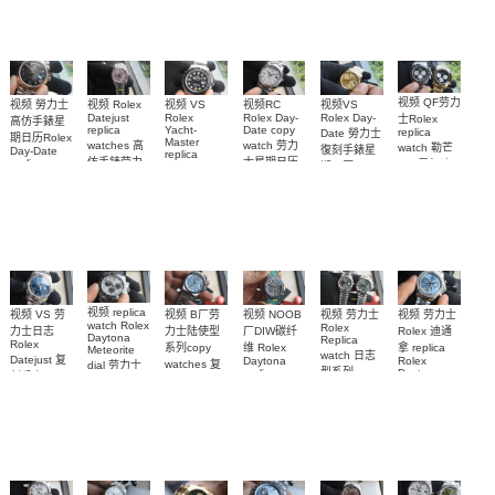
0034腕表
0001腕表
watch 表
视频 QF劳力
视频 Rolex
视频VS
视频 勞力士
视频RC
视频 VS
Datejust
Rolex Day-
Rolex Day-
Rolex
士Rolex
高仿手錶星
replica
Date copy
Yacht-
replica
Date 勞力士
期日历Rolex
Master
watches 高
watch 劳力
watch 勒芒
復刻手錶星
Day-Date
replica
仿手錶劳力
士星期日历
replica
100周年迪
期日历
watch勞力士
watch
士日志31女
型高仿手錶
replica
通拿
復刻手錶钛
m228235-
watch
m228239-
M126529LN-
装手表
0055腕表
游艇
m228238-
0055腕表
0001，
m226627-
0005腕表
126528LN
0001手表
腕表
视频 replica
视频 VS 劳
视频 劳力士
视频 NOOB
视频 B厂劳
视频 劳力士
watch Rolex
Rolex
力士日志
Rolex 迪通
厂DIW碳纤
力士陆使型
Daytona
Replica
Rolex
拿 replica
维 Rolex
系列copy
Meteorite
watch 日志
Datejust 复
Rolex
Daytona
watches 复
dial 劳力士
型系列
Daytona
replica
刻手表
刻手表
迪通拿
126576TBR
m126234-
watch 劳力
m126334-
M127336-
126519LN-
Platinum Ice
0051，
0038腕表
士迪通拿复
Blue
0001腕表
0007陨石盘
m126300-
刻手表
Diamond 手
復刻手錶
0020腕表
表