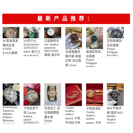
瓷日志型手
表
最新产品推荐：
ZF爱彼皇家
VS劳力士
万国葡萄牙
定制高奢款
Submariner
Iwc replica
橡树女表
百达翡丽
116610LV-
watches
67650
Patek
IW371604
0002 勞力士
百達翡麗克
高端定制百
Philippe
67651腕表
萬國 高仿手
Nautilus
綠水鬼高仿
隆手錶 高端
达翡丽
Audemars
replica
錶 腕表
Piguet
Patek
手錶(绿水
定制 百达翡
watch
Replica
Philippe
鬼)Rolex
5711/111P-
丽 clone
replica
watch 愛彼
Green Dial
Patek
001 百達翡
watches
高仿手錶
(Green
Philippe
5711/113P-
麗高仿手錶
Submariner)
replica
001腕表百
腕表
Replica
watches
達翡麗復刻
watch
5723/112R-
001腕表
手錶
PPM Rolex
Cartier
包金加工 百
卡地亚蓝气
BBF宇舶手
卡地亚浴缸
Daytona
replica
Cartier
达翡丽鹦鹉
球 Cartier
錶 復刻 BIG
Hidden
ladies'
replica
replica
BANG
螺女表
Edition
watch 卡地
ladies'
watch
Hublot
Moissan
Patek
亚浴缸卡地
watch 卡地
WJBB0033
replica
Diamond
Philippe
watch
Replica
卡地亞藍氣
亞 復刻手錶
亞高仿手錶
replica
441.NM.1171.RX
Watch
watch
WJBA0067
WGBA0070
球高仿手錶