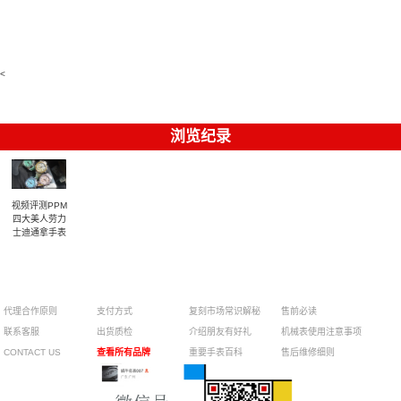
最新联名推
210.30.42.20.03.001
手錶
士復刻手錶
腕表
出的 Royal
m126613lb-
m126613ln-
Pop
0002腕表
0002腕表
Bioceramic
系列怀表
<
浏览纪录
视频评测PPM
四大美人劳力
士迪通拿手表
¥
代理合作原则
支付方式
复刻市场常识解秘
售前必读
联系客服
出货质检
介绍朋友有好礼
机械表使用注意事项
CONTACT US
查看所有品牌
重要手表百科
售后维修细则