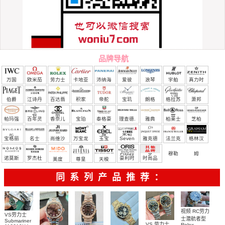
品牌导航
万国
欧米茄
劳力士
卡地亚
沛纳海
爱彼
浪琴
宇舶
真力时
（恒
伯爵
江诗丹
百达翡
积家
帝舵
宝玑
朗格
格拉苏
萧邦
宝）
顿
丽
蒂
帕玛强
百年灵
香奈儿
宝珀
泰格豪
理查德.
雅典
柏莱士
芝柏
尼
雅
米勒
宝格丽
名士
尚维沙
万宝龙
玉宝
Seven
雅克德
法兰克
格林汉
Friday
罗
穆勒
姆
诺莫斯
罗杰杜
豪利时
时尚品
美度
尊皇
天梭
彼
牌/原单
同系列产品推荐：
视频 RC劳力
VS劳力士
士潜航者型
Submariner
VS 劳力士
Rolex