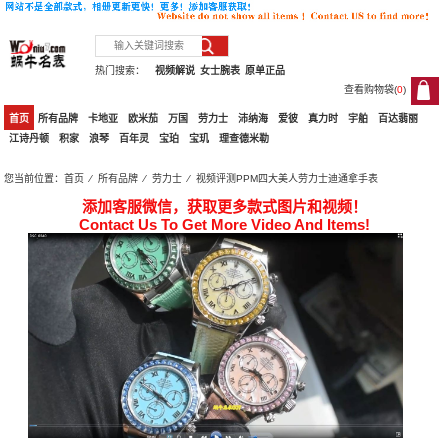
热门搜索：
视频解说
女士腕表
原单正品
查看购物袋(
0
)
0
首页
所有品牌
卡地亚
欧米茄
万国
劳力士
沛纳海
爱彼
真力时
宇舶
百达翡丽
江诗丹顿
积家
浪琴
百年灵
宝珀
宝玑
理查德米勒
您当前位置：
首页
⁄
所有品牌
⁄
劳力士
⁄ 视频评测PPM四大美人劳力士迪通拿手表
添加客服微信，获取更多款式图片和视频！
Contact Us To Get More Video And Items!