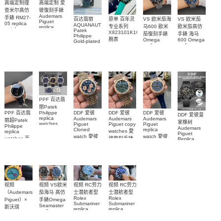
高端定制理
高端定制 爱
查米尔高仿
彼復刻手錶
Audemars
手錶 RM27-
百达翡丽
原单 百年灵
VS 欧米茄海
VS 欧米茄
Piguet
05 replica
AQUANAUT
专业系列
马600 歐米
歐米茄高仿
replica
watch
Patek
watches
X823101K1C1S1
茄復刻手錶
手錶 海马
Richard
Philippe
26579CB.OO.1225CB.01
腕表
Mille RM 27-
Omega
600 Omega
Gold-plated
腕表
replica
replica
real
05腕表
watches
watches
diamonds
217.30.42.21.01.001
217.30.42.21.01.
Replica
watch
腕表
腕表
5268/461G-
001包金真
钻 腕表
PPF 百达翡
丽Patek
Philippe
PPF 百达翡
DDF 爱彼
DDF 爱彼
DDF 爱彼
DDF 爱彼皇
replica
Audemars
Audemars
Audemars
丽超Patek
家橡树
watches
Piguet
Piguet copy
Piguet
Philippe
Audemars
6102R-001
Cloned
replica
watches 愛
replica
Piguet
百達翡麗高
watch 愛彼
watch 愛彼
watches 百
彼復刻手錶
Replica
仿手錶 腕表
高仿手錶
高仿手錶
watch
26240OR.OO.1320OR.08
99999
達翡麗復刻
99999
26240CE.OO.122
26239OR.OO.1220OR.01
26240OR.OO.D315CR.02
腕表
手錶
26240CE.OO.122
腕表
腕表
6104G-001
腕表
1
腕表
视频
视频 VS欧米
视频 RC劳力
视频 RC劳力
（Audemars
茄海马 高仿
士潜航者型
士潜航者型
Rolex
Rolex
Piguet）×
手錶Omega
Submariner
Submariner
Seamaster
斯沃琪
replica
replica
replica
（Swatch）
watch 高仿
watch 勞力
watch 300