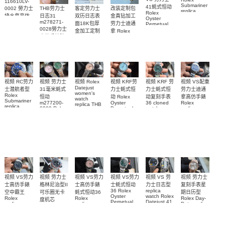
116610LV-
Submariner
41蚝式恒动
0002 勞力士
客定劳力士
改装定制包
THB劳力士
replica
Rolex
綠水鬼高仿
双历日志表
金真钻加工
日志31
watch 勞力
Oyster
m278271-
手錶(绿水
面18K包厚
劳力士迪通
Perpetual
士復刻手錶
0028勞力士
replica
鬼)Rolex
金加工定制
拿 Rolex
m126613ln-
watch
高仿手錶腕
Green Dial
Daytona
勞力士包金
0002腕表
m134303-
(Green
replica
表
復刻手錶
0001高仿手
Submariner)
watch
Rolex
Replica
custom gold
錶腕表
replica
watch
and
watch
diamonds
m126508-
0003腕表
视频 VS配重
视频 KRF 劳
视频 Rolex
视频 KRF劳
视频 RC劳力
视频 劳力士
Datejust
劳力士迪通
力士蚝式恒
力士蚝式恒
士潜航者型
31毫米蚝式
women's
Rolex
拿高仿手錶
动复刻手表
动 Rolex
恒动
watch
Submariner
Rolex
36 cloned
Oyster
m277200-
replica THB
replica
replica
watch
Perpetual
0009 Rolex
劳力士31日
watch 高仿
watch
m126000-
Replica
Replica
志型高仿手
m116509-
watch
0005腕表
watch 高仿
手錶
m277200-
0071腕表
錶m278274-
m126613lb-
手錶
0006女腕表
0032腕表
0002腕表
m126000-
高仿手錶
0006腕表
视频 VS劳力
视频 VS劳力
视频 VS 劳
视频 劳力士
视频 VS劳力
视频 劳力士
士高仿手錶
士高仿手錶
力士日志型
格林尼治型II
士蚝式恒动
复刻手表星
replica
36 Rolex
空中霸王
蚝式恒动36
可乐圈无卡
期日历型
watch Rolex
Oyster
Rolex
Rolex
Rolex Day-
度机芯
Datejust 41
Perpetual
replica
replica
Date replica
replica
m126334-
m126000-
watches
watch
watch
watch Rolex
0002
0005高仿手
M126900-
m126000-
m228235-
Cola bezel
m126334-
0001腕表
0008腕表
錶 replica
0004腕表
m126710blro-