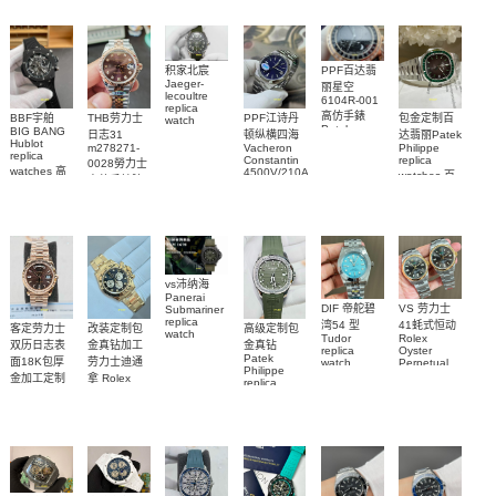
腕表
7118/1R-
腕表
腕表
腕表
010腕表
PPF百达翡
积家北宸
Jaeger-
丽星空
lecoultre
6104R-001
replica
高仿手錶
BBF宇舶
THB劳力士
PPF江诗丹
包金定制百
watch
Patek
BIG BANG
Q9078640
日志31
顿纵横四海
达翡丽Patek
Philippe
Hublot
積家高仿手
m278271-
Vacheron
Philippe
replica
replica
Constantin
replica
0028勞力士
錶腕表
watches 腕
watches 高
4500V/210A-
watches 百
高仿手錶腕
B128
表
仿手錶
達翡麗高仿
表
Replica
441.CI.1171.RX
手錶
watch 高仿
腕表
5711/113P-
手錶表
001腕表
vs沛纳海
Panerai
DIF 帝舵碧
VS 劳力士
Submariner
replica
湾54 型
41蚝式恒动
客定劳力士
改装定制包
高级定制包
watch
Tudor
Rolex
双历日志表
金真钻加工
金真钻
PAM01698
replica
Oyster
Patek
沛納海高仿
面18K包厚
劳力士迪通
watch
Perpetual
Philippe
M79000-
replica
手錶
金加工定制
拿 Rolex
replica
watch
0001 高仿手
PAM1698
Daytona
勞力士包金
watch百达翡
m134303-
replica
錶腕表
腕表
復刻手錶
0001高仿手
丽
watch
Rolex
custom gold
AQUANAUT
錶腕表
replica
and
5267/200A-
watch
diamonds
011復刻手錶
m126508-
腕表
0003腕表