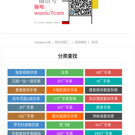
Contact US
|
网站地图
|
|
视频解析
|
新闻
分类查找
独家视频评测
女表
V6厂手表
万国一比一高仿表
ZF厂手表
N厂手表
爱彼复刻手表
卡地亚高仿手表
理查德米勒复刻表
百年灵超A高仿表
V7厂手表官网
百达翡丽复刻手表
JF厂手表
XF厂手表
原单手表
VS厂手表
欧米茄高仿手表
沛纳海复刻表
罗杰杜彼精仿表
陀飞轮
KV厂手表
宇舶复刻手表网站
GR厂手表
PPF厂手表