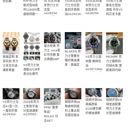
VS劳力士游
KRF劳力士
vs 日志36毫
VS36日志劳
VS日志36毫
仿名錶
m126334-
艇名仕型钛
蚝式恒动系
米劳力士日
力士日志型
米劳力士日
0033腕表
游艇 丹东V2
列116000黑
志型
复刻手表网
志型系列
m126234-
m126234-
机芯无卡度
盘粉刻度一
站m126234-
0015顶级
0013 广州一
m226627-
比一复刻名
0017腕表
0001腕表
1:1复刻手表
比一复刻手
表
1:1开模复刻
表腕表
手表
复古经典 劳
力士 coca黑
BLAKEN 劳
红可乐圈 复
力士限量全
高端定制 发
VS劳力士国
RICH/RF 劳
古表圈GMT
碳纤维迪通
货实拍 劳力
米圈 格林尼
力士最新四
手表
拿｜高端定
VS劳力士钛
士余文乐迪
治
代绿水鬼 潜
制改装搭载
m126710blnr-
游艇42CM手
通拿表面
航者四代绿
0002腕表 最
稳定4130机
表对比细节
18K包厚金
鬼
好复刻手表
芯
M126610LV-
1:1复刻手表
0002 顶级一
比一复刻手
表
视频评测Diw
视频评测VS
2026年劳力
VS劳力士日
视频评测sw
高端改装
绿金迪配重
士新款宇宙
志41型一比
陶瓷特别版
PPM “夏季
4130镂空碳
劳力士宇宙
计型迪通拿
一复刻手表
村上隆太阳
新品”
纤维迪通拿
计型迪通拿
m126502-
m126334-
花限定版水
ROLEX 日
m116508-
复刻手表
0001一比一
0004腕表
鬼劳力士复
志AET
0013腕表
复刻手表
刻手表
REMOULD
41mm全陶