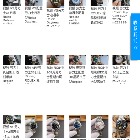
视频 VS配重
视频 VS劳力
视频 劳力士
视频 劳力士
视频 劳力士
视频 VS劳力
Rolex Day-
劳力士日志
士41日志
迪通拿配重
ROLEX 涂
士迪通拿
date copy
Rolex
Replica
型Rolex
鸦復刻手錶
Rolex
watch
Datejust
watch
Datejust
联
Daytona
m228239-
蚝式恒动
replica
116506-
copy replica
m126508-
Replica
0055 和
watch
系
0004中东迪
watch
0008 replica
watch
m126334-
m228239-
m126334-
拜阿拉伯数
m134300-
watch 頂級
我
0024顶级复
0033复刻手
0004腕表
字限定款手
0010腕表
複刻表
们
刻手表
表
表
视频 劳力士
视频 RC配重
视频 RC配重
视频 復刻錶
视频 劳力士
视频 ARF劳
36日志型復
208克劳力
烟熏绿DD劳
劳力士配重
真钻加工 復
力士36日志
Cloning
刻表
士星期日历
力士星期日
DD星期日历
刻手錶
ROLEX 复
m126203-
Replica
復刻手錶
历型高仿手
型Replica
watch
0020腕表
刻仿錶
m228238-
watch
錶m228238-
m228345rbr-
0061 copy
m228345rbr-
m126234-
0069腕表
0025腕表
Rolex watch
0025腕表
0013腕表
视频 VS劳力
士V3日志型
41无卡度高