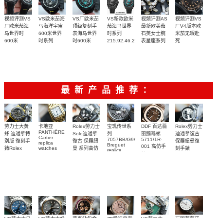
视频评测VS
VS欧米茄海
VS厂欧米茄
VS新款欧米
视频评测AS
视频评测VS
厂欧米茄海
马海洋宇宙
顶级复刻手
茄海马世界
最新欧美茄
厂V4版本欧
马世界时
600米世界
表海马世界
时系列
石英女士腕
米茄无暇赴
600米
时系列
时600米
215.92.46.22.01.006，
表星座系列
死
215.92.46.22.01.006
215.92.46.22.01.007
215.92.46.22.01.006
28mm
210.90.42.20.01.
600米
99999
V4版本升级
和
腕表
腕表
腕表
215.92.46.22.01.007
215.92.46.22.01.007
腕表
欧米伽8800
腕表
2900,3000
3900
一体机芯！
最新产品推荐：
Rolex勞力士
劳力士大黄
卡地亚
宝玑传世系
DDF 百达翡
Rolex勞力士
PANTHÈRE
Solo迪通拿
蜂 迪通拿特
列
丽鹦鹉螺
迪通拿復古
Cartier
7057BB/G9/9W6
5711/1R-
復古 保羅紐
别版 復刻手
保羅紐曼復
replica
Breguet
001 高仿手
曼 系列高仿
錶Rolex
watches
刻手錶
replica
WJPN0016
錶 Patek
Bumblebee
Rolex Paul
復刻手錶
watches 寶
blaken
Philippe
Newman
卡地亞復刻
璣高仿手錶
Daytona
Nautilus
replica
手錶 腕表
Replica
replica
watch
腕表
Watch
watch