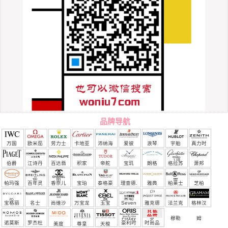
品牌导航
万国
欧米茄
劳力士
卡地亚
沛纳海
爱彼
浪琴
宇舶
真力时
（恒
伯爵
江诗丹
百达翡
积家
帝舵
宝玑
朗格
格拉苏
萧邦
宝）
顿
丽
蒂
帕玛强
百年灵
香奈儿
宝珀
泰格豪
理查德.
雅典
柏莱士
芝柏
尼
雅
米勒
宝格丽
名士
尚维沙
万宝龙
玉宝
Seven
雅克德
法兰克
格林汉
Friday
罗
穆勒
姆
诺莫斯
罗杰杜
豪利时
时尚品
美度
尊皇
天梭