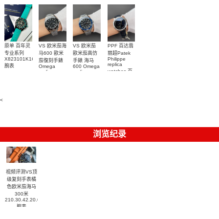
5268/461G-
5267/200A-
001包金真
011復刻手錶
钻 腕表
腕表
原单 百年灵
VS 欧米茄海
VS 欧米茄
PPF 百达翡
专业系列
马600 歐米
歐米茄高仿
丽超Patek
X823101K1C1S1
Philippe
茄復刻手錶
手錶 海马
replica
腕表
Omega
600 Omega
watches 百
replica
replica
watches
watches
達翡麗復刻
217.30.42.21.01.001
217.30.42.21.01.002
手錶
腕表
腕表
6104G-001
腕表
<
浏览纪录
视频评测VS顶
级复刻手表橘
色欧米茄海马
300米
210.30.42.20.01.018
腕表
¥