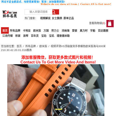
热门搜索：
视频解说
女士腕表
原单正品
查看购物袋(
0
)
0
首页
所有品牌
卡地亚
欧米茄
万国
劳力士
沛纳海
爱彼
真力时
宇舶
百达翡丽
江诗丹顿
积家
浪琴
百年灵
宝珀
宝玑
理查德米勒
您当前位置：
首页
⁄
所有品牌
⁄
欧米茄
⁄ 视频评测VS顶级复刻手表橘色欧米茄海马300米
210.30.42.20.01.018腕表
添加客服微信，获取更多款式图片和视频！
Contact Us To Get More Video And Items!