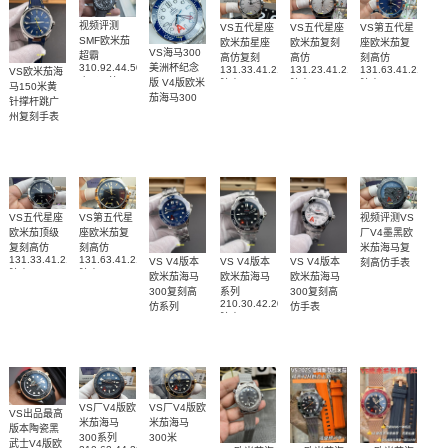
视频评测
VS五代星座
VS五代星座
VS第五代星
SMF欧米茄
欧米茄星座
欧米茄复刻
座欧米茄复
VS海马300
超霸
高仿复刻
高仿
刻高仿
310.92.44.50.06.001
美洲杯纪念
131.33.41.21.06.001
131.23.41.21.06.001
131.63.41.21.03.
VS欧米茄海
广州一比一
版 V4版欧米
腕表
腕表
腕表
马150米黄
复刻高仿腕
茄海马300
针撑杆跳广
表
复刻手表
州复刻手表
210.30.42.20.04.002
网站
腕表
220.12.41.21.03.009
腕表
VS五代星座
VS第五代星
视频评测VS
欧米茄顶级
座欧米茄复
厂V4墨黑欧
复刻高仿
刻高仿
米茄海马复
131.33.41.21.01.001
131.63.41.21.01.001
VS V4版本
VS V4版本
VS V4版本
刻高仿手表
腕表
腕表
210.92.44.20.01.
欧米茄海马
欧米茄海马
欧米茄海马
腕表
300复刻高
系列
300复刻高
210.30.42.20.01.001
仿系列
仿手表
腕表
210.30.42.20.03.001
210.30.42.20.04.001
腕表
腕表
VS厂V4版欧
VS厂V4版欧
VS出品最高
米茄海马
米茄海马
版本陶瓷黑
300系列
300米
武士V4版欧