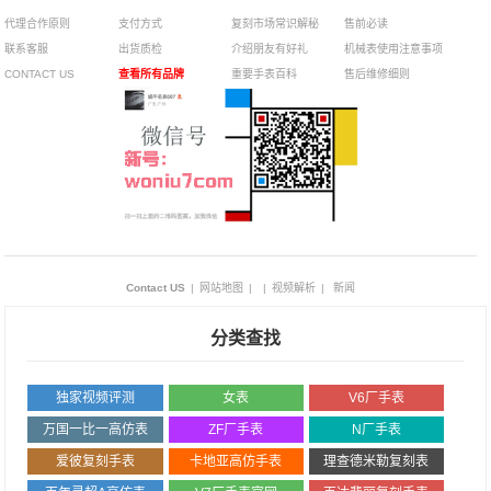
代理合作原则
支付方式
复刻市场常识解秘
售前必读
联系客服
出货质检
介绍朋友有好礼
机械表使用注意事项
CONTACT US
查看所有品牌
重要手表百科
售后维修细则
Contact US
|
网站地图
|
|
视频解析
|
新闻
分类查找
独家视频评测
女表
V6厂手表
万国一比一高仿表
ZF厂手表
N厂手表
爱彼复刻手表
卡地亚高仿手表
理查德米勒复刻表