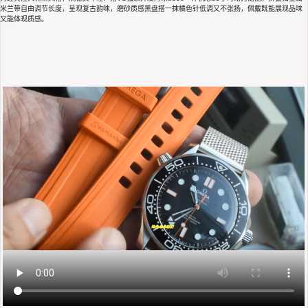
米兰带自由调节长度，呈现复古韵味，磨砂质感黑盘搭一抹橘色针低调又不张扬，佩戴既能展现品味
又能体现质感。