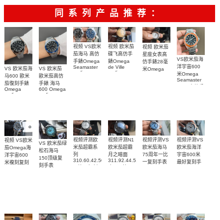
彼
牌/原单
同系列产品推荐：
视频 欧米茄
视频 VS欧米
视频 欧米茄
碟飞高仿手
茄海马 高仿
星座女表高
VS欧米茄海
錶Omega
手錶Omega
仿手錶28毫
洋宇宙600
de Ville
Seamaster
VS 欧米茄海
VS 欧米茄
米Omega
replica
replica
米Omega
Constellation
马600 歐米
歐米茄高仿
watch
watch 300
Seamaster
Replica
茄復刻手錶
手錶 海马
424.20.40.20.58.001
210.30.42.20.03.001
watch
copy 高仿手
Omega
600 Omega
腕表
腕表
131.25.28.60.55.003
錶
replica
replica
腕表
watches
watches
217.30.42.21.01.
217.30.42.21.01.001
217.30.42.21.01.002
腕表
腕表
腕表
视频评测VS
视频评测欧
视频评测VS
视频评测N1
视频 VS欧米
VS 欧米茄绿
欧米茄海洋
米茄超霸系
欧米茄海马
欧米茄超霸
茄Omega海
松石海马
宇宙600米
列
75周年一比
月之暗面
洋宇宙600
150顶级复
310.60.42.50.02.001
311.92.44.51.01.005
最好复刻手
一复刻手表
米複刻复刻
刻手表
一比一复刻
广州一比一
215.30.40.20.03.002
表
手表
220.32.41.21.03.001
名表腕表
腕表
复刻手表腕
215.92.44.21.99.
217.30.42.21.01.002，
腕表
腕表
表(墨黑)
217.30.42.21.01.001
腕表