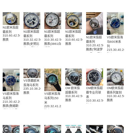
N1欧米茄超
N1欧米茄超
N1欧米茄超
N1欧米茄超
霸系列
310.60.42.50.02.001
霸系列
霸系列
霸系列
N1欧米茄超
VS欧米茄海
腕表
310.32.42.50.02.001
310.30.42.50.04.001
310.60.42.50.99.002
霸系列
马600米系
腕表(史努比
腕表(3861白
腕表
310.20.42.50.01.001
列
奖”50周年纪
超霸)
腕表(“阿波罗
215.30.40.20.03.
念腕表)
11号”50周年
腕表
限量版)
VS铁霸欧米
茄海马系列
OM 欧米茄
OM欧米茄超
OM欧米茄超
235.10.38.20.06.001
超霸系列
霸专业月球
霸系列复刻
腕表
VS欧米茄海
VS欧米茄海
310.30.42.50.01.001
310.30.42.50.04.
表
马系列
马系列150
腕表
腕表
310.30.42.50.01.002
210.30.42.20.03.002
米
腕表
腕表(詹姆斯·
220.32.41.21.03.001
邦德六十周
腕表
99999
年纪念)
1