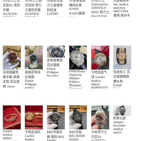
VS劳力士日
VS劳力士蚝
劳真钻包金
ZF爱彼皇家
VS劳力士
万国葡萄牙
Submariner
Iwc replica
志型41 高仿
式恒动 勞力
力士迪通拿
橡树女表
116610LV-
watches
67650
手錶
士復刻手錶
彩虹迪
IW371604
0002 勞力士
67651腕表
m126334-
m134303-
116595
萬國 高仿手
綠水鬼高仿
0002 Rolex
0001 Rolex
Audemars
RBOW 高仿
錶 腕表
Replica
Oyster
Piguet
手錶(绿水
手表腕錶
Perpetual
Replica
watch 腕表
鬼)Rolex
replica
Replica
watch 愛彼
Rolex watch
Green Dial
watch 腕表
高仿手錶
Rainbow
(Green
Submariner)
Replica
watch
定制高奢款
百达翡丽
Patek
PPM Rolex
包金加工 百
百達翡麗克
高端定制百
卡地亚蓝气
Philippe
Daytona
Nautilus
达翡丽鹦鹉
隆手錶 高端
达翡丽
球 Cartier
Hidden
replica
Patek
replica
螺女表
定制 百达翡
Edition
watch
Philippe
watch
Moissan
Patek
5711/111P-
丽 clone
replica
WJBB0033
Diamond
Philippe
Patek
001 百達翡
watches
Replica
卡地亞藍氣
replica
Philippe
5711/113P-
麗高仿手錶
Watch
watch
球高仿手錶
replica
001腕表百
7118/1R-
腕表
watches
腕表
010腕表
達翡麗復刻
5723/112R-
001腕表
手錶
积家北宸
Jaeger-
lecoultre
replica
Cartier
BBF宇舶手
BBF宇舶
THB劳力士
卡地亚浴缸
watch
replica
BIG BANG
Cartier
Q9078640
錶 復刻 BIG
日志31
ladies'
Hublot
replica
積家高仿手
BANG
m278271-