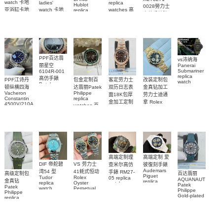
watch 卡地
replica
ladies'
Hublot
0028勞力士
錶腕表
watches 高
亚浴缸卡地
watch 卡地
replica
高仿手錶腕
watch
仿手錶
亞 復刻手錶
亞高仿手錶
441.NM.1171.RX
表
441.CI.1171.RX
WJBA0067
WGBA0070
腕表
腕表
腕表
腕表
PPF百达翡
vs沛纳海
丽星空
Panerai
Submariner
6104R-001
replica
高仿手錶
客定劳力士
改装定制包
PPF江诗丹
包金定制百
watch
Patek
双历日志表
金真钻加工
顿纵横四海
达翡丽Patek
PAM01698
Philippe
Vacheron
Philippe
沛納海高仿
面18K包厚
劳力士迪通
replica
Constantin
replica
手錶
金加工定制
拿 Rolex
watches 腕
4500V/210A-
watches 百
PAM1698
Daytona
勞力士包金
B128
表
達翡麗高仿
replica
腕表
Replica
復刻手錶
watch
手錶
watch 高仿
Rolex
custom gold
5711/113P-
replica
手錶表
and
001腕表
watch
diamonds
m126508-
0003腕表
高端定制理
高端定制 爱
DIF 帝舵碧
VS 劳力士
查米尔高仿
彼復刻手錶
Audemars
湾54 型
41蚝式恒动
手錶 RM27-
高级定制包
百达翡丽
Piguet
Tudor
Rolex
05 replica
AQUANAUT
金真钻
replica
replica
Oyster
watch
Patek
Patek
watches
watch
Perpetual
Richard
Philippe
Philippe
26579CB.OO.1225CB.01
M79000-
replica
Mille RM 27-
Gold-plated
replica
腕表
watch
0001 高仿手
real
05腕表
watch百达翡
m134303-
diamonds
錶腕表
0001高仿手
丽
Replica
watch
AQUANAUT
錶腕表