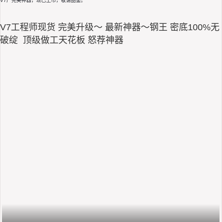
V7厂完美神器，现已上市，敬请品鉴。
V7工程师现货 完美升级～ 最新神器～钢王 密底100%无
破绽 顶级做工天花板 怒荐神器