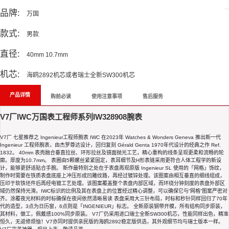
品牌:
万国
款式:
男款
直径:
40mm 10.7mm
机芯:
海鸥2892机芯或者瑞士全新SW300机芯
产品详情
购前必读
使用注意事项
售后服务
V7厂IWC万国表工程师系列IW328908腕表
V7厂 七星推荐之 Ingenieur工程师腕表 IWC 在2023年 Watches & Wonders Geneva 推出新一代
Ingenieur 工程师腕表，由杰罗尊达设计，回归复刻 Gérald Genta 1970年代设计的经典之作 Ref.
1832。 40mm 表壳融合垂直拉丝、环形拉丝及镜面抛光工艺，精心重构的线条呈现更柔和流畅的轮
廓。厚度为10.7mm。 表圈由5颗螺丝紧紧固定，表耳细节及H形表链采用更符合人体工程学的新设
计，能够更舒适贴合手腕。 新作最特别之处在于表盘再现原版 Ingenieur SL 使用的「网格」饰纹，
制作时需要在铁质表盘底座上冲压形成凹雕纹路，再经过镀锌处理。该图案由相互垂直的细线组成，
压印于软铁坯件后再经电镀工艺处理。该图案覆盖整个表盘内部区域，而环绕分钟刻度的表盘外部区
域仍然保持光滑。IWC标识的比例及其在表盘上的位置经过精心调整，可以确保它与“网格”图案严密对
齐。涂覆夜光材料的时标确保在夜间依然清晰易读 表盘采用大三针布局，时标和秒针同样回归了70年
代的造型，3点为日历窗，6点则是「INGENIEUR」标志。 全新原装钢带开模，所有结构同步原装，
其材料，做工，佩戴感100%同步原装。 V7厂仍采用进口瑞士全新SW300机芯，性能同样出色，精准
恒久，无返修烦恼！V7亦同时提供亲民版的海鸥2892稳定版供选，其外观细节均与瑞士版本一样。