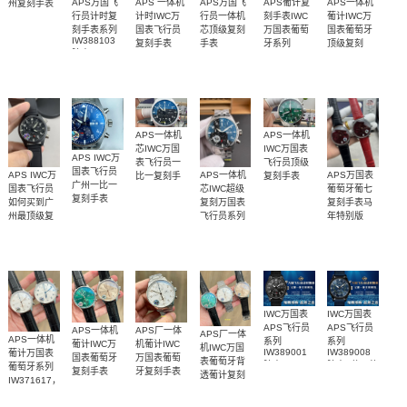
APS万国飞
APS 一体机
APS万国飞
APS葡计复
APS一体机
州复刻手表
行员计时复
计时IWC万
行员一体机
刻手表IWC
葡计IWC万
系列
IW388306
刻手表系列
国表飞行员
芯顶级复刻
万国表葡萄
国表葡萄牙
腕表
IW388103
复刻手表
手表
牙系列
顶级复刻
腕表
IW388104
IW371606
IW371617
IW389411腕
腕表
腕表
腕表
表
APS一体机
APS一体机
芯IWC万国
IWC万国表
APS IWC万
表飞行员一
飞行员顶级
国表飞行员
APS IWC万
APS一体机
APS万国表
比一复刻手
复刻手表
广州一比一
IW388104
国表飞行员
芯IWC超级
葡萄牙葡七
表IW389110
复刻手表
腕表
如何买到广
复刻万国表
复刻手表马
腕表
IW388102
州最顶级复
飞行员系列
年特别版
腕表
IW501709
刻手表
IW388113腕
腕表
IW389401
表
腕表
IWC万国表
IWC万国表
APS飞行员
APS飞行员
APS一体机
APS厂一体
APS厂一体
APS一体机
系列
系列
葡计IWC万
机葡计IWC
机IWC万国
IW389001
IW389008
葡计万国表
国表葡萄牙
万国表葡萄
表葡萄牙背
腕表
腕表(“蓝天使
葡萄牙系列
复刻手表
牙复刻手表
透葡计复刻
®”特别版)
IW371617，
IW371624
IW371604
手表
IW371605
腕表
腕表
IW371615
腕表