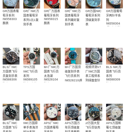
GR万国表葡
GR厂IWC万
GR厂万国表
GR厂IWC万
GR万国IWC
GR万国葡萄
萄牙系列
国表葡萄牙
葡萄牙系列
国表葡萄牙
葡萄牙系列
牙两针半系
IW358303
IW358315
系列1比1复
系列最好复
顶级复刻手
列
腕表
腕表
IW358304
刻手表
刻手表
表
顶级复刻腕
IW358310
IW358313
IW358402
腕表
腕表
腕表
表
BLS厂IWC
TPS万国
M+厂IWC万
M+厂万国顶
视频评测V7
BLS IWC万
万国表飞行
IWC飞行员
国表飞行员
级复刻手表
厂IWC万国
国表飞行员
员复刻手表
系列
太浩湖
飞行员系列
表工程师系
系列
IW388306
IW389105
IW328104
IW388309
IW328210(梅
列绿面金针
腕表
腕表(“太浩
腕表
腕表
IW328908
赛德斯-AMG
湖”特别版)
腕表
马石油F1™
车队特别版)
BLS厂IWC
IWC万国原
APS厂IWC
APS万国万
zf万国大型
APS万国新
万国表飞行
单手表海洋
万国表葡萄
年历顶级复
飞行员钛壳
葡七顶级复
员系列
时计系列
牙系列
刻手表葡萄
腕表
刻手表