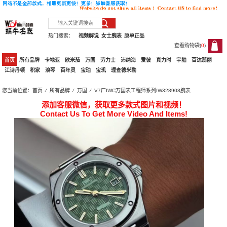
热门搜索：
视频解说
女士腕表
原单正品
查看购物袋(
0
)
0
首页
所有品牌
卡地亚
欧米茄
万国
劳力士
沛纳海
爱彼
真力时
宇舶
百达翡丽
江诗丹顿
积家
浪琴
百年灵
宝珀
宝玑
理查德米勒
您当前位置：
首页
⁄
所有品牌
⁄
万国
⁄ V7厂IWC万国表工程师系列IW328908腕表
添加客服微信，获取更多款式图片和视频！
Contact Us To Get More Video And Items!