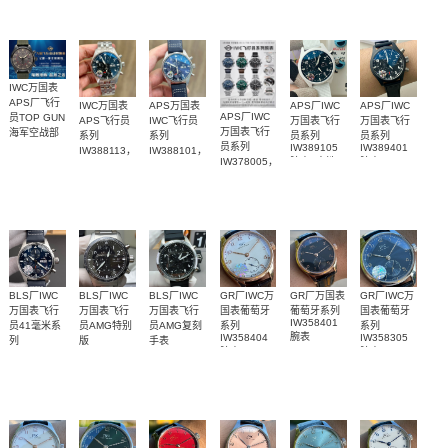
腕表
IWC万国表
APS厂飞行
IWC万国表
APS万国表
APS厂IWC
APS厂IWC
APS厂IWC
员TOP GUN
APS飞行员
IWC飞行员
万国表飞行
万国表飞行
万国表飞行
海军空战部
系列
系列
员系列
员系列
员系列
队系列
IW389105
IW389401
IW388113，
IW388101，
99999
IW389002
腕表(“太浩
腕表
IW378005，
IW378001
IW388102
腕表
IW388104
腕表
腕表
湖”特别版)
腕表
BLS厂IWC
BLS厂IWC
BLS厂IWC
GR厂IWC万
GR厂万国表
GR厂IWC万
万国表飞行
万国表飞行
万国表飞行
国表葡萄牙
葡萄牙系列
国表葡萄牙
IW358401
员41毫米系
员AMG特别
员AMG复刻
系列
系列
腕表
IW358404
IW358305
列
版
手表
腕表
腕表
IW388102
IW388304
IW388305
腕表
腕表
腕表