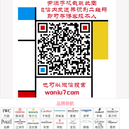
品牌导航
万国
欧米茄
劳力士
卡地亚
沛纳海
爱彼
浪琴
宇舶
真力时
（恒
伯爵
江诗丹
百达翡
积家
帝舵
宝玑
朗格
格拉苏
萧邦