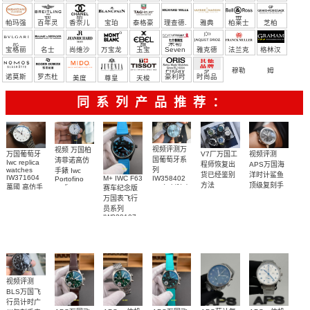
宝）
顿
丽
蒂
帕玛强
百年灵
香奈儿
宝珀
泰格豪
理查德.
雅典
柏莱士
芝柏
尼
雅
米勒
宝格丽
名士
尚维沙
万宝龙
玉宝
Seven
雅克德
法兰克
格林汉
Friday
罗
穆勒
姆
诺莫斯
罗杰杜
豪利时
时尚品
美度
尊皇
天梭
彼
牌/原单
同系列产品推荐：
视频评测万
视频 万国柏
V7厂万国工
视频评测
万国葡萄牙
国葡萄牙系
涛菲诺高仿
Iwc replica
程师恢复出
APS万国海
列
watches
手錶 Iwc
货已经鉴别
洋时计鲨鱼
IW371604
IW358402
M+ IWC F63
Portofino
方法
顶级复刻手
replica
萬國 高仿手
1:1复刻腕表
赛车纪念版
watch
表
錶 腕表
万国表飞行
IW356527
IW379506
员系列
腕表
腕表
IW328107
广州仿真手
表
视频评测
BLS万国飞
行员计时广