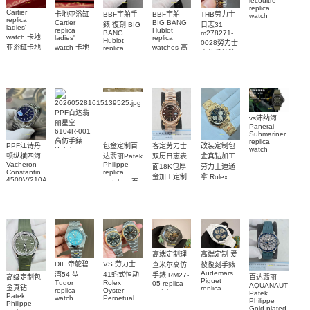
lecoultre
replica
Cartier
BBF宇舶手
BBF宇舶
THB劳力士
卡地亚浴缸
watch
replica
BIG BANG
Cartier
Q9078640
錶 復刻 BIG
日志31
ladies'
Hublot
replica
積家高仿手
BANG
m278271-
watch 卡地
replica
ladies'
Hublot
0028勞力士
錶腕表
watches 高
亚浴缸卡地
watch 卡地
replica
高仿手錶腕
watch
仿手錶
亞 復刻手錶
亞高仿手錶
441.NM.1171.RX
表
441.CI.1171.RX
WJBA0067
WGBA0070
腕表
腕表
腕表
腕表
PPF百达翡
vs沛纳海
丽星空
Panerai
6104R-001
Submariner
高仿手錶
replica
客定劳力士
改装定制包
PPF江诗丹
包金定制百
Patek
watch
双历日志表
金真钻加工
顿纵横四海
达翡丽Patek
Philippe
PAM01698
replica
Vacheron
Philippe
沛納海高仿
面18K包厚
劳力士迪通
Constantin
replica
watches 腕
手錶
金加工定制
拿 Rolex
4500V/210A-
watches 百
表
PAM1698
Daytona
勞力士包金
B128
達翡麗高仿
replica
腕表
Replica
復刻手錶
watch
手錶
watch 高仿
Rolex
custom gold
5711/113P-
replica
手錶表
and
001腕表
watch
diamonds
m126508-
0003腕表
高端定制理
高端定制 爱
DIF 帝舵碧
VS 劳力士
查米尔高仿
彼復刻手錶
Audemars
湾54 型
41蚝式恒动
手錶 RM27-
高级定制包
百达翡丽
Piguet
Tudor
Rolex
05 replica
AQUANAUT
金真钻
replica
replica
Oyster
watch
Patek
Patek
watches
watch
Perpetual
Richard
Philippe
Philippe
26579CB.OO.1225CB.01
M79000-
replica
Mille RM 27-
Gold-plated