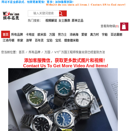
热门搜索：
视频解说
女士腕表
原单正品
查看购物袋(
0
)
0
首页
所有品牌
卡地亚
欧米茄
万国
劳力士
沛纳海
爱彼
真力时
宇舶
百达翡丽
江诗丹顿
积家
浪琴
百年灵
宝珀
宝玑
理查德米勒
您当前位置：
首页
⁄
所有品牌
⁄
万国
⁄ V7厂万国工程师恢复出货已经鉴别方法
添加客服微信，获取更多款式图片和视频！
Contact Us To Get More Video And Items!