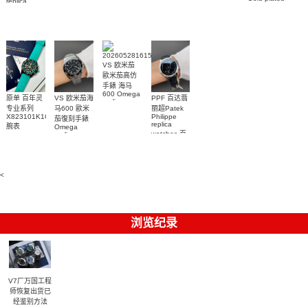
replica
腕表
watch
0001 高仿手
real
05腕表
watch百达翡
m134303-
diamonds
錶腕表
0001高仿手
丽
Replica
watch
AQUANAUT
錶腕表
5268/461G-
5267/200A-
001包金真
011復刻手錶
钻 腕表
腕表
VS 欧米茄
歐米茄高仿
手錶 海马
600 Omega
原单 百年灵
VS 欧米茄海
PPF 百达翡
replica
专业系列
马600 歐米
丽超Patek
watches
217.30.42.21.01.002
X823101K1C1S1
Philippe
茄復刻手錶
replica
腕表
腕表
Omega
watches 百
replica
watches
達翡麗復刻
217.30.42.21.01.001
手錶
腕表
6104G-001
腕表
<
浏览纪录
V7厂万国工程
师恢复出货已
经鉴别方法