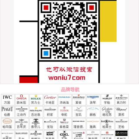
品牌导航
万国
欧米茄
劳力士
卡地亚
沛纳海
爱彼
浪琴
宇舶
真力时
（恒
伯爵
江诗丹
百达翡
积家
帝舵
宝玑
朗格
格拉苏
萧邦
宝）
顿
丽
蒂
帕玛强
百年灵
香奈儿
宝珀
泰格豪
理查德.
雅典
柏莱士
芝柏
尼
雅
米勒
宝格丽
名士
尚维沙
万宝龙
玉宝
Seven
雅克德
法兰克
格林汉