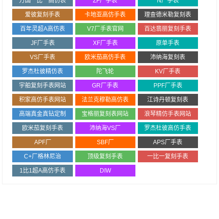
万国一比一高仿表
ZF厂手表
N厂手表
爱彼复刻手表
卡地亚高仿手表
理查德米勒复刻表
百年灵超A高仿表
V7厂手表官网
百达翡丽复刻手表
JF厂手表
XF厂手表
原单手表
VS厂手表
欧米茄高仿手表
沛纳海复刻表
罗杰杜彼精仿表
陀飞轮
KV厂手表
宇舶复刻手表网站
GR厂手表
PPF厂手表
积家高仿手表网站
法兰克穆勒高仿表
江诗丹顿复刻表
高端真金真钻定制
宝格丽复刻表网站
浪琴精仿手表网站
欧米茄复刻手表
沛纳海VS厂
罗杰杜彼高仿手表
APF厂
SBF厂
APS厂手表
C+厂格林尼治
顶级复刻手表
一比一复刻手表
1比1超A高仿手表
DIW