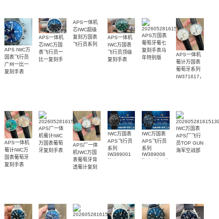
腕表
腕表
IW389401
表
腕表
APS万国表
APS一体机
APS一体机
葡萄牙葡七
芯IWC万国
IWC万国表
APS IWC万
复刻手表马
表飞行员一
飞行员顶级
APS一体机
国表飞行员
年特别版
APS一体机
比一复刻手
复刻手表
葡计万国表
IW501709
广州一比一
IW388104
芯IWC超级
表IW389110
葡萄牙系列
腕表
复刻手表
腕表
复刻万国表
腕表
IW371617，
IW388102
飞行员系列
IW371605
腕表
IW388113腕
腕表
表
APS厂一体
IWC万国表
IWC万国表
IWC万国表
机葡计IWC
APS厂飞行
APS飞行员
APS飞行员
APS一体机
万国表葡萄
员TOP GUN
APS厂一体
系列
系列
葡计IWC万
牙复刻手表
海军空战部
机IWC万国
IW389001
IW389008
IW371604
国表葡萄牙
队系列
表葡萄牙背
99999
腕表
腕表(“蓝天使
腕表
IW389002
复刻手表
透葡计复刻
®”特别版)
腕表
IW371624
手表
腕表
IW371615
腕表