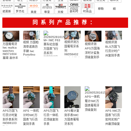
Friday
罗
穆勒
姆
诺莫斯
罗杰杜
豪利时
时尚品
美度
尊皇
天梭
彼
牌/原单
同系列产品推荐：
M+ IWC F63
视频评测万
视频评测
视频 万国柏
视频评测
万国葡萄牙
赛车纪念版
国葡萄牙系
BLS万国飞
涛菲诺高仿
Iwc replica
APS万国海
万国表飞行
列
watches
行员计时广
手錶 Iwc
洋时计鲨鱼
员系列
IW371604
IW358402
Portofino
州复刻手表
IW328107
顶级复刻手
replica
萬國 高仿手
1:1复刻腕表
系列
广州仿真手
watch
表
錶 腕表
IW388306
IW356527
表
IW379506
腕表
腕表
腕表
APS一体机
葡计IWC万
国表葡萄牙
顶级复刻
APS万国飞
APS 一体机
APS万国飞
APS葡计复
APS IWC万
IW371617
行员计时复
计时IWC万
行员一体机
刻手表IWC
国表飞行员
腕表
刻手表系列
国表飞行员
芯顶级复刻
万国表葡萄
如何买到广
IW388103
复刻手表
手表
牙系列
州最顶级复
腕表
IW388104
IW371606
IW389411腕
刻手表