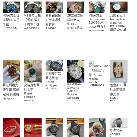
VS劳力士日
VS劳力士蚝
劳真钻包金
ZF爱彼皇家
VS劳力士
万国葡萄牙
Submariner
Iwc replica
志型41 高仿
式恒动 勞力
力士迪通拿
橡树女表
116610LV-
watches
67650
手錶
士復刻手錶
彩虹迪
IW371604
0002 勞力士
67651腕表
m126334-
m134303-
116595
萬國 高仿手
綠水鬼高仿
0002 Rolex
0001 Rolex
Audemars
RBOW 高仿
錶 腕表
Replica
Oyster
Piguet
手錶(绿水
手表腕錶
Perpetual
Replica
watch 腕表
鬼)Rolex
replica
Replica
watch 愛彼
Rolex watch
Green Dial
watch 腕表
高仿手錶
Rainbow
(Green
Submariner)
Replica
watch
卡地亚蓝气
定制高奢款
球 Cartier
百达翡丽
replica
Patek
watch
PPM Rolex
包金加工 百
百達翡麗克
高端定制百
Philippe
WJBB0033
Daytona
Nautilus
卡地亞藍氣
达翡丽鹦鹉
隆手錶 高端
达翡丽
Hidden
replica
Patek
球高仿手錶
螺女表
定制 百达翡
Edition
watch
Philippe
Moissan
Patek
5711/111P-
腕表
丽 clone
replica
Diamond
Philippe
Patek
001 百達翡
watches
Replica
replica
Philippe
5711/113P-
麗高仿手錶
Watch
watch
replica
001腕表百
7118/1R-
腕表
watches
010腕表
達翡麗復刻
5723/112R-
001腕表
手錶
积家北宸
Jaeger-