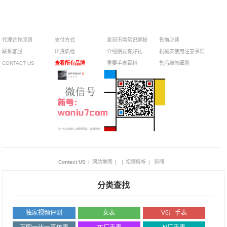
¥
代理合作原则
支付方式
复刻市场常识解秘
售前必读
联系客服
出货质检
介绍朋友有好礼
机械表使用注意事项
CONTACT US
查看所有品牌
重要手表百科
售后维修细则
Contact US
|
网站地图
|
|
视频解析
|
新闻
分类查找
独家视频评测
女表
V6厂手表