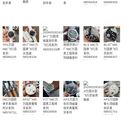
腕表
IW358304
IW388306
刻手表
刻手表
表
顶级复刻腕
腕表
IW358310
IW358313
IW358402
腕表
腕表
腕表
表
M+厂万国顶
级复刻手表
TPS万国
M+厂IWC万
视频评测V7
BLS IWC万
BLS厂IWC
飞行员系列
IWC飞行员
国表飞行员
厂IWC万国
国表飞行员
万国表飞行
IW328210(梅
系列
太浩湖
表工程师系
系列
员系列
赛德斯-AMG
IW389105
IW328104
IW388309
IW388307
列绿面金针
马石油F1™
腕表(“太浩
腕表
腕表
腕表
IW328908
车队特别版)
湖”特别版)
腕表
zf万国大型
飞行员钛壳
IWC万国原
APS厂IWC
V7厂IWC万
APS万国万
APS万国新
腕表
单手表海洋
万国表葡萄
国表工程师
年历顶级复
葡七顶级复
时计系列
牙系列
系列
刻手表葡萄
刻手表
IW503307
IW328908
IW501701
IW376711，
牙系列
腕表(上海专
腕表
钢带版腕表
IW503404
IW376702，
99999
卖店特别版)
腕表
IW376704
3300
腕表
4400
3200/5500
4400
3400