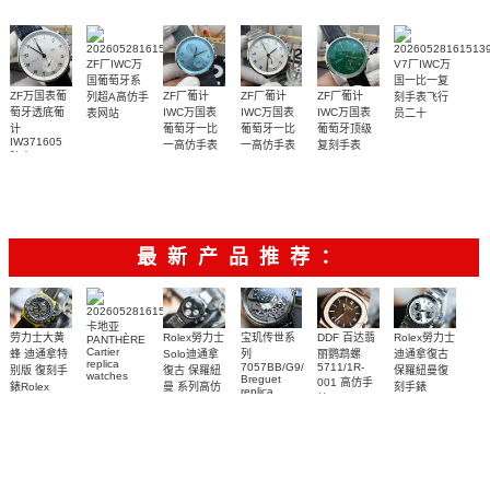
ZF厂IWC万
V7厂IWC万
国葡萄牙系
国一比一复
ZF万国表葡
ZF厂葡计
ZF厂葡计
ZF厂葡计
列超A高仿手
刻手表飞行
萄牙透底葡
IWC万国表
IWC万国表
IWC万国表
表网站
员二十
IW371606
IW328208
计
葡萄牙一比
葡萄牙一比
葡萄牙顶级
腕表
腕表
IW371605
一高仿手表
一高仿手表
复刻手表
腕表
IW371626
IW371626
IW371615
腕表
腕表
腕表
3100
3500
3100
3100
3300
3100
最新产品推荐：
卡地亚
Rolex勞力士
劳力士大黄
宝玑传世系
DDF 百达翡
Rolex勞力士
PANTHÈRE
Cartier
Solo迪通拿
蜂 迪通拿特
列
丽鹦鹉螺
迪通拿復古
replica
7057BB/G9/9W6
5711/1R-
復古 保羅紐
别版 復刻手
保羅紐曼復
watches
Breguet
001 高仿手
曼 系列高仿
錶Rolex
刻手錶
WJPN0016
replica
錶 Patek
Bumblebee
Rolex Paul
卡地亞復刻
復刻手錶
watches 寶
blaken
Philippe
Newman
手錶 腕表
璣高仿手錶
Daytona
Nautilus
replica
Replica
replica
watch
腕表
Watch
watch