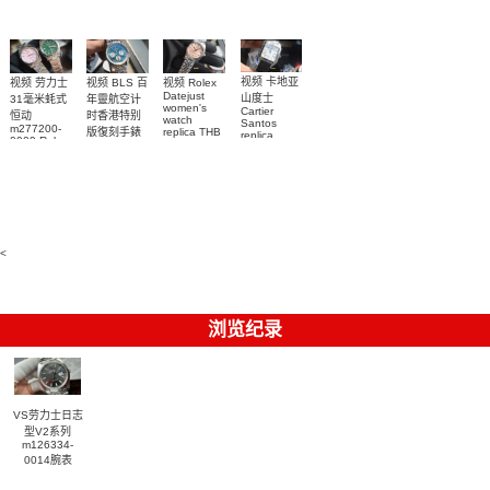
系列怀表
视频 卡地亚
视频 Rolex
视频 劳力士
视频 BLS 百
Datejust
山度士
31毫米蚝式
年靈航空计
women's
Cartier
恒动
时香港特别
watch
Santos
m277200-
replica THB
版復刻手錶
replica
0009 Rolex
Breitling
劳力士31日
watch 克隆
Replica
replica
志型高仿手
watch
手錶
watch 表
m277200-
WSSA0040
錶m278274-
0006女腕表
腕表
0032腕表
高仿手錶
<
浏览纪录
VS劳力士日志
型V2系列
m126334-
0014腕表