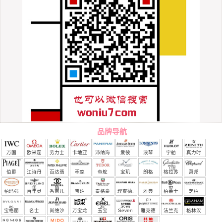
品牌导航
万国
欧米茄
劳力士
卡地亚
沛纳海
爱彼
浪琴
宇舶
真力时
（恒
伯爵
江诗丹
百达翡
积家
帝舵
宝玑
朗格
格拉苏
萧邦
宝）
顿
丽
蒂
帕玛强
百年灵
香奈儿
宝珀
泰格豪
理查德.
雅典
柏莱士
芝柏
尼
雅
米勒
宝格丽
名士
尚维沙
万宝龙
玉宝
Seven
雅克德
法兰克
格林汉