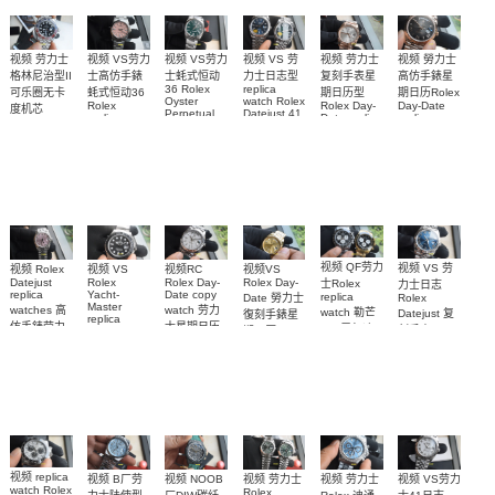
视频 VS劳力
视频 VS 劳
视频 劳力士
视频 VS劳力
视频 劳力士
视频 勞力士
士高仿手錶
力士日志型
格林尼治型II
士蚝式恒动
复刻手表星
高仿手錶星
replica
36 Rolex
蚝式恒动36
可乐圈无卡
期日历型
期日历Rolex
watch Rolex
Oyster
Rolex
Rolex Day-
Day-Date
度机芯
Datejust 41
Perpetual
replica
Date replica
replica
replica
m126334-
m126000-
watch
watch
watch
watch Rolex
0002
0005高仿手
m126000-
m228235-
m228235-
Cola bezel
m126334-
0008腕表
錶 replica
0004腕表
0055腕表
m126710blro-
0034腕表
0001腕表
watch 表
视频 QF劳力
视频 VS 劳
视频 Rolex
视频VS
视频RC
视频 VS
Datejust
Rolex Day-
Rolex Day-
Rolex
士Rolex
力士日志
replica
Date copy
Yacht-
replica
Date 勞力士
Rolex
Master
watches 高
watch 劳力
watch 勒芒
Datejust 复
復刻手錶星
replica
仿手錶劳力
士星期日历
100周年迪
刻手表
期日历
watch勞力士
士日志31女
型高仿手錶
m126334-
replica
通拿
復刻手錶钛
watch
m228239-
M126529LN-
0038腕表
装手表
游艇
m228238-
0055腕表
0001，
m226627-
0005腕表
126528LN
0001手表
腕表
视频 replica
视频 劳力士
视频 NOOB
视频 VS劳力
视频 B厂劳
视频 劳力士
watch Rolex
Rolex