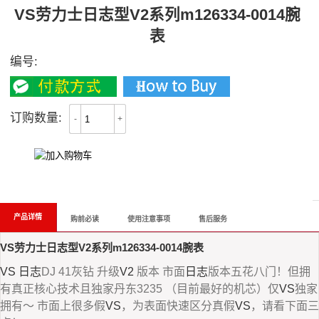
VS劳力士日志型V2系列m126334-0014腕
表
编号:
订购数量:
-
+
All Reviews
产品详情
购前必读
使用注意事项
售后服务
VS劳力士日志型V2系列m126334-0014腕表
VS
日志
DJ 41灰钻 升级
V2
版本 市面
日志
版本五花八门！但拥
有真正核心技术且独家丹东3235 （目前最好的机芯）仅
VS
独家
拥有～ 市面上很多假
VS
，为表面快速区分真假
VS
，请看下面三