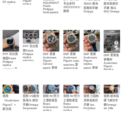
Piguet
05 replica
AQUANAUT
专业系列
马600 歐米
歐米茄高仿
replica
watch
Patek
watches
X823101K1C1S1
茄復刻手錶
手錶 海马
Richard
Philippe
26579CB.OO.1225CB.01
腕表
Mille RM 27-
Omega
600 Omega
Gold-plated
腕表
replica
replica
real
05腕表
watches
watches
diamonds
217.30.42.21.01.001
217.30.42.21.01.
Replica
watch
腕表
腕表
5268/461G-
001包金真
钻 腕表
PPF 百达翡
丽Patek
Philippe
PPF 百达翡
DDF 爱彼
DDF 爱彼
DDF 爱彼
DDF 爱彼皇
replica
Audemars
Audemars
Audemars
丽超Patek
家橡树
watches
Piguet
Piguet copy
Piguet
Philippe
Audemars
6102R-001
Cloned
replica
watches 愛
replica
Piguet
百達翡麗高
watch 愛彼
watch 愛彼
watches 百
彼復刻手錶
Replica
仿手錶 腕表
高仿手錶
高仿手錶
watch
26240OR.OO.1320OR.08
99999
達翡麗復刻
99999
26240CE.OO.122
26239OR.OO.1220OR.01
26240OR.OO.D315CR.02
腕表
手錶
26240CE.OO.122
腕表
腕表
6104G-001
腕表
1
腕表
视频 欧米茄
视频
视频 VS欧米
视频 RC劳力
视频 万国柏
视频 RC劳力
碟飞高仿手
（Audemars
茄海马 高仿
士潜航者型
涛菲诺高仿
士潜航者型
Rolex
Rolex
錶Omega
Piguet）×
手錶Omega
手錶 Iwc
Submariner
Submariner
de Ville
Seamaster
Portofino
斯沃琪
replica
replica
replica
replica
replica
（Swatch）
watch 高仿
watch 勞力
watch
watch 300
watch
424.20.40.20.58.
最新联名推
210.30.42.20.03.001
IW356527
手錶
士復刻手錶
腕表
腕表
腕表
出的 Royal
m126613lb-
m126613ln-
Pop
0002腕表
0002腕表
Bioceramic