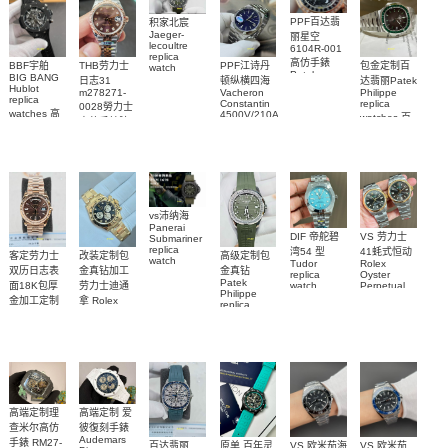
PPF百达翡
积家北宸
Jaeger-
丽星空
lecoultre
6104R-001
replica
高仿手錶
BBF宇舶
THB劳力士
PPF江诗丹
包金定制百
watch
Patek
BIG BANG
Q9078640
日志31
顿纵横四海
达翡丽Patek
Philippe
Hublot
積家高仿手
m278271-
Vacheron
Philippe
replica
replica
Constantin
replica
0028勞力士
錶腕表
watches 腕
watches 高
4500V/210A-
watches 百
高仿手錶腕
B128
表
仿手錶
達翡麗高仿
表
Replica
441.CI.1171.RX
手錶
watch 高仿
腕表
5711/113P-
手錶表
001腕表
vs沛纳海
Panerai
DIF 帝舵碧
VS 劳力士
Submariner
replica
湾54 型
41蚝式恒动
客定劳力士
改装定制包
高级定制包
watch
Tudor
Rolex
双历日志表
金真钻加工
金真钻
PAM01698
replica
Oyster
Patek
沛納海高仿
面18K包厚
劳力士迪通
watch
Perpetual
Philippe
M79000-
replica
手錶
金加工定制
拿 Rolex
replica
watch
0001 高仿手
PAM1698
Daytona
勞力士包金
watch百达翡
m134303-
replica
錶腕表
腕表
復刻手錶
0001高仿手
丽
watch
Rolex
custom gold
AQUANAUT
錶腕表
replica
and
5267/200A-
watch
diamonds
011復刻手錶
m126508-
腕表
0003腕表
高端定制理
高端定制 爱
查米尔高仿
彼復刻手錶
Audemars
手錶 RM27-
百达翡丽
原单 百年灵
VS 欧米茄海
VS 欧米茄