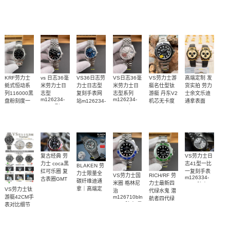
高端定制 发
VS劳力士游
KRF劳力士
vs 日志36毫
VS36日志劳
VS日志36毫
货实拍 劳力
艇名仕型钛
蚝式恒动系
米劳力士日
力士日志型
米劳力士日
士余文乐迪
游艇 丹东V2
列116000黑
志型
复刻手表网
志型系列
m126234-
m126234-
通拿表面
机芯无卡度
盘粉刻度一
站m126234-
0015顶级
0013 广州一
m226627-
18K包厚金
比一复刻名
0017腕表
0001腕表
1:1复刻手表
比一复刻手
1:1复刻手表
表
1:1开模复刻
表腕表
手表
复古经典 劳
VS劳力士日
力士 coca黑
志41型一比
BLAKEN 劳
红可乐圈 复
一复刻手表
力士限量全
VS劳力士国
RICH/RF 劳
m126334-
古表圈GMT
碳纤维迪通
米圈 格林尼
力士最新四
0004腕表
手表
拿｜高端定
VS劳力士钛
治
代绿水鬼 潜
制改装搭载
m126710blnr-
游艇42CM手
航者四代绿
0002腕表 最
稳定4130机
表对比细节
鬼
好复刻手表
芯
M126610LV-
0002 顶级一
比一复刻手