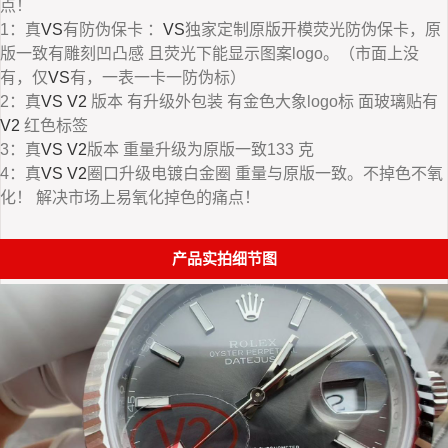
点！
1：真
VS
有防伪保卡 ：
VS
独家定制原版开模荧光防伪保卡，原
版一致有雕刻凹凸感 且荧光下能显示图案logo。（市面上没
有，仅
VS
有，一表一卡一防伪标）
2：真
VS
V2
版本 有升级外包装 有金色大象logo标 面玻璃贴有
V2
红色标签
3：真
VS
V2
版本 重量升级为原版一致133 克
4：真
VS
V2
圈口升级电镀白金圈 重量与原版一致。不掉色不氧
化！ 解决市场上易氧化掉色的痛点！
产品实拍细节图