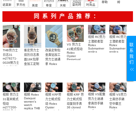
Friday
罗
穆勒
姆
诺莫斯
罗杰杜
豪利时
时尚品
美度
尊皇
天梭
彼
牌/原单
同系列产品推荐：
视频 RC劳力
视频 RC劳力
士潜航者型
士潜航者型
联
VS 劳力士
Rolex
Rolex
Submariner
Submariner
41蚝式恒动
系
客定劳力士
改装定制包
THB劳力士
replica
replica
Rolex
双历日志表
金真钻加工
日志31
我
watch 高仿
watch 勞力
Oyster
m278271-
面18K包厚
劳力士迪通
Perpetual
手錶
士復刻手錶
们
0028勞力士
replica
金加工定制
拿 Rolex
m126613lb-
m126613ln-
watch
高仿手錶腕
Daytona
勞力士包金
0002腕表
0002腕表
m134303-
replica
表
復刻手錶
0001高仿手
watch
Rolex
custom gold
錶腕表
replica
and
watch
diamonds
m126508-
0003腕表
视频 VS配重
视频 VS劳力
视频 KRF 劳
视频 Rolex
视频 KRF劳
视频 劳力士
Datejust
劳力士迪通
士高仿手錶
力士蚝式恒
力士蚝式恒
31毫米蚝式
women's
拿高仿手錶
空中霸王
动复刻手表
动 Rolex
恒动
watch
Rolex
Rolex
36 cloned
Oyster
m277200-
replica THB
replica
replica
watch
Perpetual
0009 Rolex
劳力士31日
watch
watches
m126000-
Replica
Replica
志型高仿手
m116509-
M126900-
watch
0005腕表
watch 高仿
m277200-
0071腕表
0001腕表
錶m278274-
手錶
0006女腕表
0032腕表
m126000-
高仿手錶
0006腕表