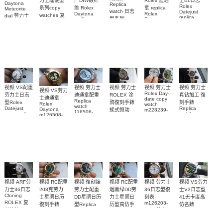
Rolex 迪通
厂DIW碳纤
士41日志
力士陆使型
Daytona
Replica
Rolex
拿 replica
维 Rolex
系列copy
Meteorite
watch 日志
Datejust
Rolex
Daytona
watches 复
dial 劳力士
replica
型系列
Daytona
replica
watch
刻手表
迪通拿
126576TBR
m126234-
watch 劳力
m126334-
M127336-
126519LN-
Platinum Ice
0051，
士迪通拿复
0024顶级复
Blue
0001腕表
0007陨石盘
m126300-
刻手表
Diamond 手
刻手表
復刻手錶
0020腕表
表
视频 VS配重
视频 劳力士
视频 劳力士
视频 劳力士
视频 劳力士
视频 VS劳力
Rolex Day-
劳力士日志
真钻加工 復
迪通拿配重
ROLEX 涂
士迪通拿
date copy
Replica
型Rolex
刻手錶
鸦復刻手錶
Rolex
watch
watch
Datejust
Replica
Daytona
m228239-
蚝式恒动
116506-
copy replica
watch
m126508-
Replica
0055 和
0004中东迪
watch
m228345rbr-
0008 replica
watch
m228239-
m126334-
0025腕表
拜阿拉伯数
m134300-
watch 頂級
0033复刻手
0004腕表
字限定款手
0010腕表
複刻表
表
表
视频 劳力士
视频 RC配重
视频 VS劳力
视频 RC配重
视频 復刻錶
视频 ARF劳
36日志型復
208克劳力
士V3日志型
烟熏绿DD劳
劳力士配重
力士36日志
Cloning
刻表
士星期日历
41无卡度高
力士星期日
DD星期日历
ROLEX 复
m126203-
復刻手錶
仿名錶
历型高仿手
型Replica
0020腕表
刻仿錶
m228238-
m126334-
watch
錶m228238-
0061 copy
m228345rbr-
m126234-
0033腕表
0069腕表
Rolex watch
0025腕表
0013腕表