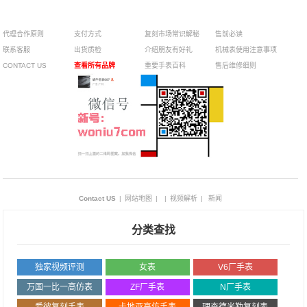
¥
代理合作原则
支付方式
复刻市场常识解秘
售前必读
联系客服
出货质检
介绍朋友有好礼
机械表使用注意事项
CONTACT US
查看所有品牌
重要手表百科
售后维修细则
Contact US
|
网站地图
|
|
视频解析
|
新闻
分类查找
独家视频评测
女表
V6厂手表
万国一比一高仿表
ZF厂手表
N厂手表