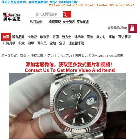
热门搜索：
视频解说
女士腕表
原单正品
查看购物袋(
0
)
0
首页
所有品牌
卡地亚
欧米茄
万国
劳力士
沛纳海
爱彼
真力时
宇舶
百达翡丽
江诗丹顿
积家
浪琴
百年灵
宝珀
宝玑
理查德米勒
您当前位置：
首页
⁄
所有品牌
⁄
劳力士
⁄ VS劳力士日志型V2系列m126334-0014腕表
添加客服微信，获取更多款式图片和视频！
Contact Us To Get More Video And Items!