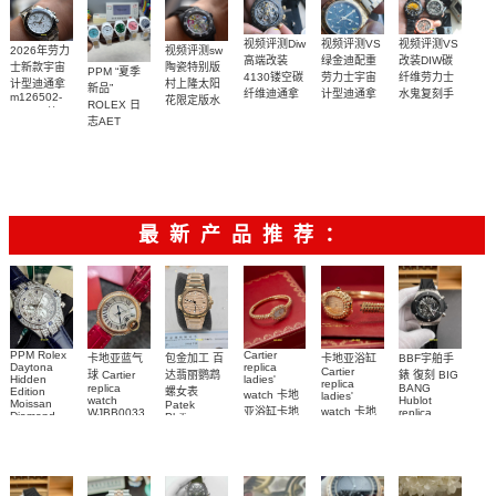
表
视频评测Diw
视频评测VS
视频评测VS
2026年劳力
视频评测sw
高端改装
改装DIW碳
绿金迪配重
士新款宇宙
陶瓷特别版
PPM “夏季
4130镂空碳
纤维劳力士
劳力士宇宙
计型迪通拿
村上隆太阳
新品”
纤维迪通拿
水鬼复刻手
计型迪通拿
m126502-
花限定版水
ROLEX 日
m116508-
复刻手表
表
0001一比一
鬼劳力士复
志AET
0013腕表
复刻手表
刻手表
REMOULD
41mm全陶
瓷日志型手
表
最新产品推荐：
PPM Rolex
Cartier
包金加工 百
卡地亚蓝气
BBF宇舶手
卡地亚浴缸
Daytona
replica
Cartier
达翡丽鹦鹉
球 Cartier
錶 復刻 BIG
Hidden
ladies'
replica
replica
BANG
螺女表
Edition
watch 卡地
ladies'
watch
Hublot
Moissan
Patek
亚浴缸卡地
watch 卡地
WJBB0033
replica
Diamond
Philippe
watch
Replica
卡地亞藍氣
亞 復刻手錶
亞高仿手錶
replica
441.NM.1171.RX
Watch
watch
WJBA0067
WGBA0070
球高仿手錶
腕表
7118/1R-
腕表
腕表
腕表
010腕表