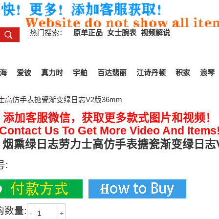
热门搜索：
原单正品
女士腕表
视频解说
海
爱彼
真力时
宇舶
百达翡丽
江诗丹顿
积家
浪琴
力士高仿手表搪瓷渐变绿日志V2版36mm
添加客服微信，获取更多款式图片和视频！
Contact Us To Get More Video And Items
S 烟熏绿日志劳力士高仿手表搪瓷渐变绿日志V
号:
购数量:
-
+