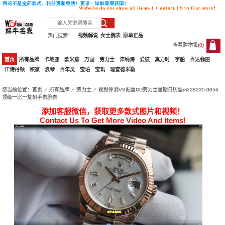
热门搜索：
视频解说
女士腕表
原单正品
查看购物袋(
0
)
0
首页
所有品牌
卡地亚
欧米茄
万国
劳力士
沛纳海
爱彼
真力时
宇舶
百达翡丽
江诗丹顿
积家
浪琴
百年灵
宝珀
宝玑
理查德米勒
您当前位置：
首页
⁄
所有品牌
⁄
劳力士
⁄ 视频评测VS配重DD劳力士星期日历型m228235-0056
顶级一比一复刻手表腕表
添加客服微信，获取更多款式图片和视频！
Contact Us To Get More Video And Items!