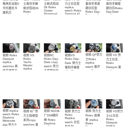
士高仿手錶
力士日志型
格林尼治型II
士蚝式恒动
复刻手表星
高仿手錶星
replica
36 Rolex
蚝式恒动36
可乐圈无卡
期日历型
期日历Rolex
watch Rolex
Oyster
Rolex
Rolex Day-
Day-Date
度机芯
Datejust 41
Perpetual
replica
Date replica
replica
replica
m126334-
m126000-
watch
watch
watch
watch Rolex
0002
0005高仿手
m126000-
m228235-
m228235-
Cola bezel
m126334-
0008腕表
錶 replica
0004腕表
0055腕表
m126710blro-
0034腕表
0001腕表
watch 表
视频 QF劳力
视频 VS 劳
视频 Rolex
视频VS
视频RC
视频 VS
Datejust
Rolex Day-
Rolex Day-
Rolex
士Rolex
力士日志
replica
Date copy
Yacht-
replica
Date 勞力士
Rolex
Master
watches 高
watch 劳力
watch 勒芒
Datejust 复
復刻手錶星
replica
仿手錶劳力
士星期日历
100周年迪
刻手表
期日历
watch勞力士
士日志31女
型高仿手錶
m126334-
replica
通拿
復刻手錶钛
watch
m228239-
M126529LN-
0038腕表
装手表
游艇
m228238-
0055腕表
0001，
m226627-
0005腕表
126528LN
0001手表
腕表
视频 replica
视频 劳力士
视频 NOOB
视频 VS劳力
视频 B厂劳
视频 劳力士
watch Rolex
Rolex
Rolex 迪通
厂DIW碳纤
士41日志
力士陆使型
Daytona
Replica
Rolex
拿 replica
维 Rolex
系列copy
Meteorite
watch 日志
Datejust
Rolex
Daytona
watches 复
dial 劳力士
replica
型系列
Daytona
replica
watch
刻手表
迪通拿
126576TBR
m126234-
watch 劳力