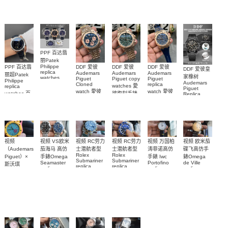
watches
watches
diamonds
217.30.42.21.01.001
217.30.42.21.01.
Replica
watch
腕表
腕表
5268/461G-
001包金真
钻 腕表
PPF 百达翡
丽Patek
Philippe
PPF 百达翡
DDF 爱彼
DDF 爱彼
DDF 爱彼
DDF 爱彼皇
replica
Audemars
Audemars
Audemars
丽超Patek
家橡树
watches
Piguet
Piguet copy
Piguet
Philippe
Audemars
6102R-001
Cloned
replica
watches 愛
replica
Piguet
百達翡麗高
watch 愛彼
watch 愛彼
watches 百
彼復刻手錶
Replica
仿手錶 腕表
高仿手錶
高仿手錶
watch
26240OR.OO.1320OR.08
99999
達翡麗復刻
99999
26240CE.OO.122
26239OR.OO.1220OR.01
26240OR.OO.D315CR.02
腕表
手錶
26240CE.OO.122
腕表
腕表
6104G-001
腕表
1
腕表
视频 欧米茄
视频
视频 VS欧米
视频 RC劳力
视频 万国柏
视频 RC劳力
碟飞高仿手
（Audemars
茄海马 高仿
士潜航者型
涛菲诺高仿
士潜航者型
Rolex
Rolex
錶Omega
Piguet）×
手錶Omega
手錶 Iwc
Submariner
Submariner
de Ville
Seamaster
Portofino
斯沃琪
replica
replica
replica
replica
replica
（Swatch）
watch 高仿
watch 勞力
watch
watch 300
watch
424.20.40.20.58.
最新联名推
210.30.42.20.03.001
IW356527
手錶
士復刻手錶
腕表
腕表
腕表
出的 Royal
m126613lb-
m126613ln-
Pop
0002腕表
0002腕表
Bioceramic
系列怀表