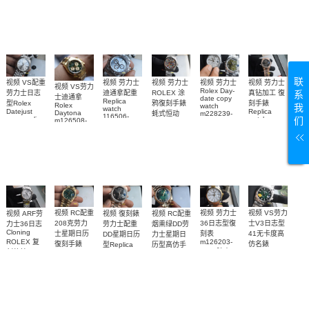
m126334-
M127336-
126519LN-
Platinum Ice
0051，
士迪通拿复
0024顶级复
Blue
0001腕表
0007陨石盘
m126300-
刻手表
Diamond 手
刻手表
復刻手錶
0020腕表
表
联
视频 VS配重
视频 劳力士
视频 劳力士
视频 劳力士
视频 劳力士
视频 VS劳力
Rolex Day-
系
劳力士日志
真钻加工 復
迪通拿配重
ROLEX 涂
士迪通拿
date copy
Replica
型Rolex
刻手錶
鸦復刻手錶
Rolex
我
watch
watch
Datejust
Replica
Daytona
m228239-
蚝式恒动
116506-
们
copy replica
watch
m126508-
Replica
0055 和
0004中东迪
watch
m228345rbr-
0008 replica
watch
m228239-
m126334-
0025腕表
拜阿拉伯数
m134300-
watch 頂級
0033复刻手
0004腕表
字限定款手
0010腕表
複刻表
表
表
视频 劳力士
视频 RC配重
视频 VS劳力
视频 RC配重
视频 復刻錶
视频 ARF劳
36日志型復
208克劳力
士V3日志型
烟熏绿DD劳
劳力士配重
力士36日志
Cloning
刻表
士星期日历
41无卡度高
力士星期日
DD星期日历
ROLEX 复
m126203-
復刻手錶
仿名錶
历型高仿手
型Replica
0020腕表
刻仿錶
m228238-
m126334-
watch
錶m228238-
0061 copy
m228345rbr-
m126234-
0033腕表
0069腕表
Rolex watch
0025腕表
0013腕表