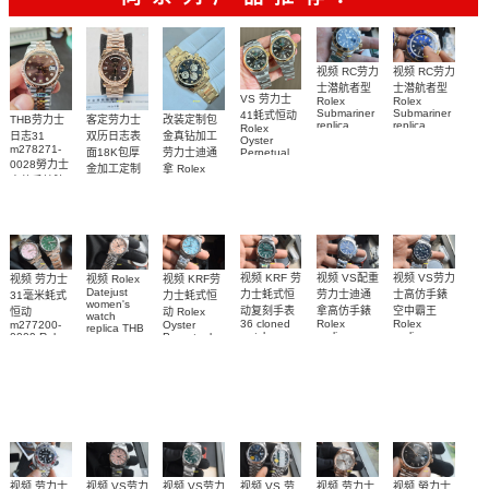
视频 RC劳力
视频 RC劳力
士潜航者型
士潜航者型
VS 劳力士
Rolex
Rolex
Submariner
Submariner
41蚝式恒动
客定劳力士
改装定制包
THB劳力士
replica
replica
Rolex
双历日志表
金真钻加工
日志31
watch 高仿
watch 勞力
Oyster
m278271-
面18K包厚
劳力士迪通
Perpetual
手錶
士復刻手錶
0028勞力士
replica
金加工定制
拿 Rolex
m126613lb-
m126613ln-
watch
高仿手錶腕
Daytona
勞力士包金
0002腕表
0002腕表
m134303-
replica
表
復刻手錶
0001高仿手
watch
Rolex
custom gold
錶腕表
replica
and
watch
diamonds
m126508-
0003腕表
视频 VS配重
视频 VS劳力
视频 KRF 劳
视频 Rolex
视频 KRF劳
视频 劳力士
Datejust
劳力士迪通
士高仿手錶
力士蚝式恒
力士蚝式恒
31毫米蚝式
women's
拿高仿手錶
空中霸王
动复刻手表
动 Rolex
恒动
watch
Rolex
Rolex
36 cloned
Oyster
m277200-
replica THB
replica
replica
watch
Perpetual
0009 Rolex
劳力士31日
watch
watches
m126000-
Replica
Replica
志型高仿手
m116509-
M126900-
watch
0005腕表
watch 高仿
m277200-
0071腕表
0001腕表
錶m278274-
手錶
0006女腕表
0032腕表
m126000-
高仿手錶
0006腕表
视频 VS劳力
视频 VS 劳
视频 劳力士
视频 VS劳力
视频 劳力士
视频 勞力士