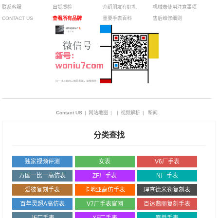
联系客服
出货质检
介绍朋友有好礼
机械表使用注意事项
CONTACT US
查看所有品牌
重要手表百科
售后维修细则
Contact US
|
网站地图
|
|
视频解析
|
新闻
分类查找
独家视频评测
女表
V6厂手表
万国一比一高仿表
ZF厂手表
N厂手表
爱彼复刻手表
卡地亚高仿手表
理查德米勒复刻表
百年灵超A高仿表
V7厂手表官网
百达翡丽复刻手表