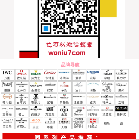
品牌导航
万国
欧米茄
劳力士
卡地亚
沛纳海
爱彼
浪琴
宇舶
真力时
（恒
伯爵
江诗丹
百达翡
积家
帝舵
宝玑
朗格
格拉苏
萧邦
宝）
顿
丽
蒂
帕玛强
百年灵
香奈儿
宝珀
泰格豪
理查德.
雅典
柏莱士
芝柏
尼
雅
米勒
宝格丽
名士
尚维沙
万宝龙
玉宝
Seven
雅克德
法兰克
格林汉
Friday
罗
穆勒
姆
诺莫斯
罗杰杜
豪利时
时尚品
美度
尊皇
天梭
彼
牌/原单
同系列产品推荐：