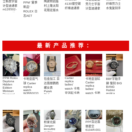
士新款宇宙
陶瓷特别版
PPM “夏季
4130镂空碳
纤维劳力士
劳力士宇宙
计型迪通拿
村上隆太阳
新品”
纤维迪通拿
水鬼复刻手
计型迪通拿
m126502-
花限定版水
ROLEX 日
m116508-
复刻手表
表
0001一比一
鬼劳力士复
志AET
0013腕表
复刻手表
刻手表
REMOULD
41mm全陶
瓷日志型手
表
最新产品推荐：
PPM Rolex
Cartier
包金加工 百
卡地亚蓝气
BBF宇舶手
卡地亚浴缸
Daytona
replica
Cartier
达翡丽鹦鹉
球 Cartier
錶 復刻 BIG
Hidden
ladies'
replica
replica
BANG
螺女表
Edition
watch 卡地
ladies'
watch
Hublot
Moissan
Patek
亚浴缸卡地
watch 卡地
WJBB0033
replica
Diamond
Philippe
watch
Replica
卡地亞藍氣
亞 復刻手錶
亞高仿手錶
replica
441.NM.1171.RX
Watch
watch
WJBA0067
WGBA0070
球高仿手錶
腕表
7118/1R-
腕表
腕表
腕表
010腕表
PPF百达翡
积家北宸
Jaeger-
丽星空
lecoultre
6104R-001