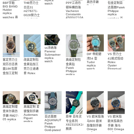
replica
高仿手錶
BBF宇舶
THB劳力士
PPF江诗丹
包金定制百
watch
Patek
BIG BANG
Q9078640
日志31
顿纵横四海
达翡丽Patek
Philippe
Hublot
積家高仿手
m278271-
Vacheron
Philippe
replica
replica
Constantin
replica
0028勞力士
錶腕表
watches 腕
watches 高
4500V/210A-
watches 百
高仿手錶腕
B128
表
仿手錶
達翡麗高仿
表
Replica
441.CI.1171.RX
手錶
watch 高仿
腕表
5711/113P-
手錶表
001腕表
vs沛纳海
Panerai
DIF 帝舵碧
VS 劳力士
Submariner
replica
湾54 型
41蚝式恒动
客定劳力士
改装定制包
高级定制包
watch
Tudor
Rolex
双历日志表
金真钻加工
金真钻
PAM01698
replica
Oyster
Patek
沛納海高仿
面18K包厚
劳力士迪通
watch
Perpetual
Philippe
M79000-
replica
手錶
金加工定制
拿 Rolex
replica
watch
0001 高仿手
PAM1698
Daytona
勞力士包金
watch百达翡
m134303-
replica
錶腕表
腕表
復刻手錶
0001高仿手
丽
watch
Rolex
custom gold
AQUANAUT
錶腕表
replica
and
5267/200A-
watch
diamonds
011復刻手錶
m126508-
腕表
0003腕表
高端定制理
高端定制 爱
查米尔高仿
彼復刻手錶
Audemars
手錶 RM27-
百达翡丽
原单 百年灵
VS 欧米茄海
VS 欧米茄
Piguet
05 replica
AQUANAUT
专业系列
马600 歐米
歐米茄高仿
replica
watch
Patek
watches
X823101K1C1S1
茄復刻手錶
手錶 海马
Richard
Philippe
26579CB.OO.1225CB.01
腕表
Mille RM 27-
Omega
600 Omega
Gold-plated
腕表
replica
replica
real
05腕表