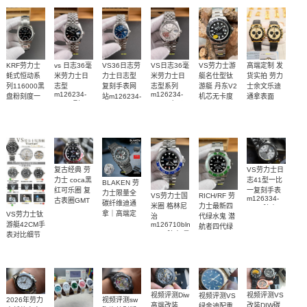
高端定制 发
VS劳力士游
KRF劳力士
vs 日志36毫
VS36日志劳
VS日志36毫
货实拍 劳力
艇名仕型钛
蚝式恒动系
米劳力士日
力士日志型
米劳力士日
士余文乐迪
游艇 丹东V2
列116000黑
志型
复刻手表网
志型系列
m126234-
m126234-
通拿表面
机芯无卡度
盘粉刻度一
站m126234-
0015顶级
0013 广州一
m226627-
18K包厚金
比一复刻名
0017腕表
0001腕表
1:1复刻手表
比一复刻手
1:1复刻手表
表
1:1开模复刻
表腕表
手表
复古经典 劳
VS劳力士日
力士 coca黑
志41型一比
BLAKEN 劳
红可乐圈 复
一复刻手表
力士限量全
VS劳力士国
RICH/RF 劳
m126334-
古表圈GMT
碳纤维迪通
米圈 格林尼
力士最新四
0004腕表
手表
拿｜高端定
VS劳力士钛
治
代绿水鬼 潜
制改装搭载
m126710blnr-
游艇42CM手
航者四代绿
0002腕表 最
稳定4130机
表对比细节
鬼
好复刻手表
芯
M126610LV-
0002 顶级一
比一复刻手
表
视频评测Diw
视频评测VS
视频评测VS
2026年劳力
视频评测sw
高端改装
改装DIW碳
绿金迪配重