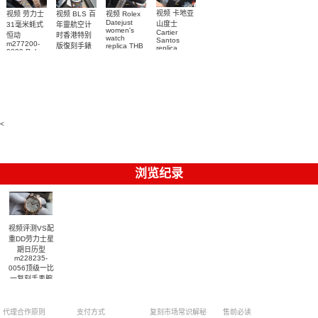
视频 卡地亚
视频 Rolex
视频 劳力士
视频 BLS 百
Datejust
山度士
31毫米蚝式
年靈航空计
women's
Cartier
恒动
时香港特别
watch
Santos
m277200-
replica THB
版復刻手錶
replica
0009 Rolex
Breitling
劳力士31日
watch 克隆
Replica
replica
志型高仿手
watch
手錶
watch 表
m277200-
WSSA0040
錶m278274-
0006女腕表
腕表
0032腕表
高仿手錶
<
浏览纪录
视频评测VS配
重DD劳力士星
期日历型
m228235-
0056顶级一比
一复刻手表腕
¥
表
代理合作原则
支付方式
复刻市场常识解秘
售前必读