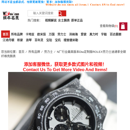
热门搜索：
视频解说
女士腕表
原单正品
查看购物袋(
0
)
0
首页
所有品牌
卡地亚
欧米茄
万国
劳力士
沛纳海
爱彼
真力时
宇舶
百达翡丽
江诗丹顿
积家
浪琴
百年灵
宝珀
宝玑
理查德米勒
您当前位置：
首页
⁄
所有品牌
⁄
劳力士
⁄ N厂行业最高版本Diw定制版ROLEX劳力士迪通拿全碳
纤维壳腕表
添加客服微信，获取更多款式图片和视频！
Contact Us To Get More Video And Items!