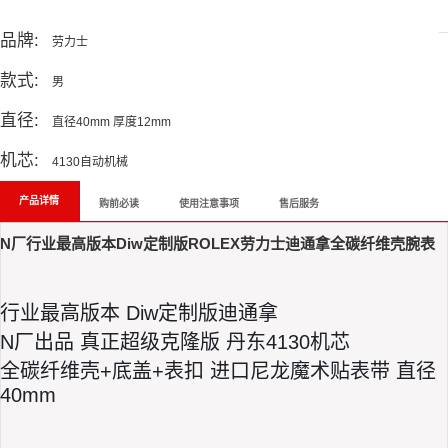
All Reviews
品牌:
劳力士
款式:
男
直径:
直径40mm 厚度12mm
机芯:
4130自动机械
产品详情
购前必读
使用注意事项
售后服务
N厂行业最高版本Diw定制版ROLEX劳力士迪通拿全碳纤维壳腕表
行业最高版本 Diw定制版迪通拿
N厂出品 真正超级克隆版 丹东4130机芯
全碳纤维壳+底盖+表扣 进口尼龙魔术贴表带 直径
40mm