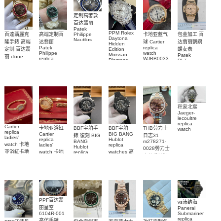
定制高奢款
百达翡丽
Patek
PPM Rolex
包金加工 百
百達翡麗克
高端定制百
卡地亚蓝气
Philippe
Daytona
Nautilus
达翡丽鹦鹉
隆手錶 高端
达翡丽
球 Cartier
Hidden
replica
Patek
replica
螺女表
定制 百达翡
Edition
watch
Philippe
watch
Moissan
Patek
5711/111P-
丽 clone
replica
WJBB0033
Diamond
Philippe
Patek
001 百達翡
watches
Replica
卡地亞藍氣
replica
Philippe
5711/113P-
麗高仿手錶
Watch
watch
球高仿手錶
replica
001腕表百
7118/1R-
腕表
watches
腕表
010腕表
達翡麗復刻
5723/112R-
001腕表
手錶
积家北宸
Jaeger-
lecoultre
replica
Cartier
BBF宇舶手
BBF宇舶
THB劳力士
卡地亚浴缸
watch
replica
BIG BANG
Cartier
Q9078640
錶 復刻 BIG
日志31
ladies'
Hublot
replica
積家高仿手
BANG
m278271-
watch 卡地
replica
ladies'
Hublot
0028勞力士
錶腕表
watches 高
亚浴缸卡地
watch 卡地
replica
高仿手錶腕
watch
仿手錶
亞 復刻手錶
亞高仿手錶
441.NM.1171.RX
表
441.CI.1171.RX
WJBA0067
WGBA0070
腕表
腕表
腕表
腕表
PPF百达翡
vs沛纳海
丽星空
Panerai
Submariner
6104R-001
replica
高仿手錶