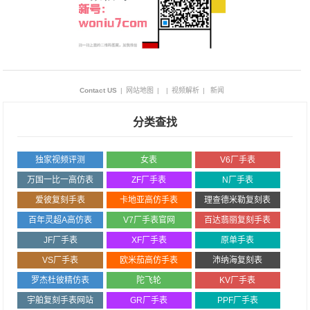
Contact US
|
网站地图
|
|
视频解析
|
新闻
分类查找
独家视频评测
女表
V6厂手表
万国一比一高仿表
ZF厂手表
N厂手表
爱彼复刻手表
卡地亚高仿手表
理查德米勒复刻表
百年灵超A高仿表
V7厂手表官网
百达翡丽复刻手表
JF厂手表
XF厂手表
原单手表
VS厂手表
欧米茄高仿手表
沛纳海复刻表
罗杰杜彼精仿表
陀飞轮
KV厂手表
宇舶复刻手表网站
GR厂手表
PPF厂手表