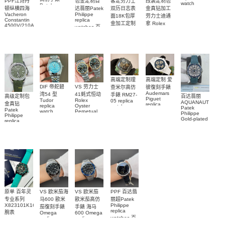
客定劳力士
改装定制包
PPF江诗丹
包金定制百
watch
Patek
双历日志表
金真钻加工
顿纵横四海
达翡丽Patek
PAM01698
Philippe
Vacheron
Philippe
沛納海高仿
面18K包厚
劳力士迪通
replica
Constantin
replica
手錶
金加工定制
拿 Rolex
watches 腕
4500V/210A-
watches 百
PAM1698
Daytona
勞力士包金
B128
表
達翡麗高仿
replica
腕表
Replica
復刻手錶
watch
手錶
watch 高仿
Rolex
custom gold
5711/113P-
replica
手錶表
and
001腕表
watch
diamonds
m126508-
0003腕表
高端定制理
高端定制 爱
DIF 帝舵碧
VS 劳力士
查米尔高仿
彼復刻手錶
Audemars
湾54 型
41蚝式恒动
手錶 RM27-
高级定制包
百达翡丽
Piguet
Tudor
Rolex
05 replica
AQUANAUT
金真钻
replica
replica
Oyster
watch
Patek
Patek
watches
watch
Perpetual
Richard
Philippe
Philippe
26579CB.OO.1225CB.01
M79000-
replica
Mille RM 27-
Gold-plated
replica
腕表
watch
0001 高仿手
real
05腕表
watch百达翡
m134303-
diamonds
錶腕表
0001高仿手
丽
Replica
watch
AQUANAUT
錶腕表
5268/461G-
5267/200A-
001包金真
011復刻手錶
钻 腕表
腕表
原单 百年灵
VS 欧米茄海
VS 欧米茄
PPF 百达翡
专业系列
马600 歐米
歐米茄高仿
丽超Patek
X823101K1C1S1
Philippe
茄復刻手錶
手錶 海马
replica
腕表
Omega
600 Omega
watches 百
replica
replica
watches
watches