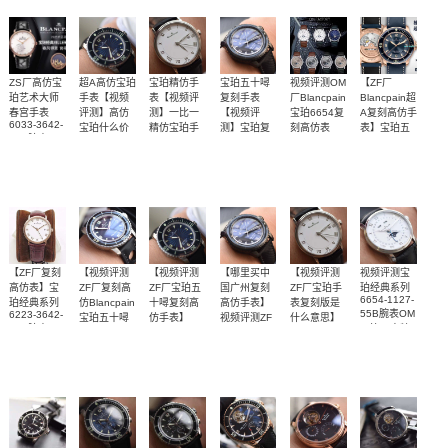
v3版本
ZS厂高仿宝
超A高仿宝珀
宝珀精仿手
宝珀五十噚
视频评测OM
【ZF厂
珀艺术大师
手表【视频
表【视频评
复刻手表
厂Blancpain
Blancpain超
春宫手表
评测】高仿
测】一比一
【视频评
宝珀6654复
A复刻高仿手
6033-3642-
宝珀什么价
精仿宝珀手
测】宝珀复
刻高仿表
表】宝珀五
55A腕表
6654-1529-
格
表
刻表最高版
十噚系列
会动的背面
【视频评测
【独家视频
【独家视频
【独家视频
55B，6654-
5015-
本
3603C-63B
ZF厂宝珀五
评测】
评测】
1113-55B，
评测】以升
腕表
6654-3613-
2900
3700
3200
3700
3400
3800
十噚复刻手
级到V3版本
55B，
6654A-
表】
1127-55B腕
表
【ZF厂复刻
【视频评测
【视频评测
【哪里买中
【视频评测
视频评测宝
高仿表】宝
ZF厂复刻高
ZF厂宝珀五
国广州复刻
ZF厂宝珀手
珀经典系列
6654-1127-
珀经典系列
仿Blancpain
十噚复刻高
高仿手表】
表复刻版是
55B腕表OM
6223-3642-
宝珀五十噚
仿手表】
视频评测ZF
什么意思】
55B腕表
一比一高精
手表】宝珀
Blancpain宝
厂宝珀五十
宝珀高仿经
【独家视频
【视频评测
【独家视频
【独家视频
【独家视频
仿手表
五十噚系列
珀五十噚系
噚系列“黑武
典系列6651-
评测】
ZF厂宝珀五
评测】哪里
评测】
评测】
5015C-
列 5015D-
士”噚终极版
3642-55B腕
1130-52B腕
3300
3700
5015-
3700
3200
3400
特价3000
1140-52B腕
表
十噚复刻手
买中国广州
11C30-52A
表
表
表】
复刻手表
腕表