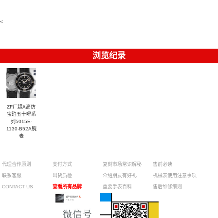
達翡麗復刻
217.30.42.21.01.001
217.30.42.21.01.002
手錶
腕表
腕表
6104G-001
腕表
<
浏览纪录
ZF厂超A高仿
宝珀五十噚系
列5015E-
1130-B52A腕
表
¥3700
代理合作原则
支付方式
复刻市场常识解秘
售前必读
联系客服
出货质检
介绍朋友有好礼
机械表使用注意事项
CONTACT US
查看所有品牌
重要手表百科
售后维修细则