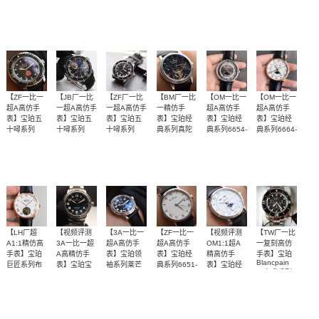
Blancpain
5015-3630-
系列陀飞轮
系列“黑武士”
列 普京大帝
系列6025-
【独家视频
独家视频解
黑武士”噚终
普京大帝同
【独家视频
五十噚超薄
52 自动机械
腕表
噚终极版
同款2850B-
1542-55B陀
评测】
机芯系列
腕表
析】做工精
极版、附送
款
解析】全自
5015-
1130-64B腕
飞轮腕表
5015D-
11C30-52A
5500
3700
3800
3700
3000
5500
表
湛，与N厂不
一副表带
动机械真陀
1140-52B蓝
腕表
相伯仲
飞轮9位指针
面腕表
日历，6位动
力显示
【ZF一比一
【JB厂一比
【ZF厂一比
【BM厂一比
【OM一比一
【OM一比一
超A高仿手
一超A高仿手
一超A高仿手
一精仿手
超A高仿手
超A高仿手
表】宝珀五
表】宝珀五
表】宝珀五
表】宝珀经
表】宝珀经
表】宝珀经
十噚系列
十噚系列
十噚系列
典系列真陀
典系列6654-
典系列6664-
5015B-
5025-1530-
5015-1130-
飞轮机械腕
1113-55B腕
3642-55B月
目前最防水
【独家视频
月相功能同
月相功能同
1130-52生
52 陀飞轮系
52腕表
表
表
相腕表
化危机版本
列腕表
的真陀飞轮
解析】做工
步正品
步正品
腕表
3700
5500
3700
4900
3500
3500
就是它，真
精湛，与N厂
材实料，还
不相伯仲
原原装气质
【LH厂超
【视频评测
【3A一比一
【ZF一比一
【视频评测
【TW厂一比
A1:1精仿高
3A一比一超
超A高仿手
超A高仿手
OM1:1超A
一复刻高仿
手表】宝珀
A高精仿手
表】宝珀领
表】宝珀经
精高仿手
手表】宝珀
Blancpain
巨匠系列布
表】宝珀宝
袖系列莱芒
典系列6651-
表】宝珀经
五十噚系列
拉苏斯系列
珀领袖系列
湖2100-
1127-55B腕
典系列
一比一、手
【独家视频
【独家视频
【独家视频
【独家视频
大师之作，
超薄机芯系
1130m-63b
6654-1127-
春宫陀飞轮
莱芒湖2100-
表
动陀飞轮机
评测】
自动机械腕
解析】
评测】
55B腕表
评测】月相
列5085F-
气度非凡
00232-
1130m-63b
3631-55B腕
腕表
表
1130-71 腕
5400
3200
3200
3200
3500
3500
械机芯
显示，复杂
表
表