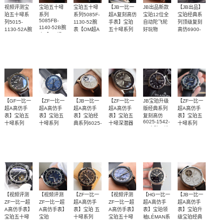
视频评测宝
宝珀五十噚
宝珀五十噚
【JB一比一
JB出品新款
【JB出品】
珀五十噚系
系列
系列5085F-
超A复刻高仿
宝珀12位全
宝珀经典系
5085FB-
列5015-
1130-52腕
手表】宝珀
自动陀飞轮
列顶级复刻
1140-52B腕
1130-52A腕
表【OM超A
五十噚系列
好玩物
高仿6900-
表【OM超A
5025-3630-
表【ZF厂宝
高仿手表】
3430-55b真
【独家视频
【独家视频
【独家视频
【独家视频
【独家视频
【独家视频
复刻高仿手
52A陀飞轮
珀五十噚，
陀飞轮腕表
解析】
表】
评测】
评测】
腕表
解析】
解析】
解析】
正品开模一
3700
4000
4000
5600
5300
5500
比一复刻高
仿】
【GF一比一
【ZF一比一
【JB一比一
【ZF一比一
JB宝珀升级
【ZF一比一
超A高仿手
超A高仿手
超A高仿手
超A高仿手
版经典系列
超A高仿手
表】宝珀五
表】宝珀五
表】宝珀经
表】宝珀五
复刻高仿
表】宝珀五
6025-1542-
十噚系列
十噚系列
典系列6025-
十噚深潜器
十噚系列
55真陀飞轮
5000-1230-
5000-0240-
Bathyscaphe
5015-
3642-55B陀
【独家视频
【独家视频
【独家视频
【独家视频
【独家视频
12B40-
B52A腕表
O52A腕表
年历腕表
男士手表腕
飞轮腕表
O52A蓝面背
5071-1110-
解析】
评测】
评测】
表
解析】
评测】钛壳
B52A腕表
透腕表
4000
3800
5600
3200
5500
3700
加背透，成
就潜水鼻
祖。
【视频评测
【视频评测
【ZF一比一
【视频评测
【HG一比一
【JB一比一
ZF一比一超
ZF一比一超
超A高仿手
ZF一比一超
超A高仿手
超A高仿手
A高仿手表】
A高仿手表】
表】宝珀 五
A高仿手表】
表】宝珀领
表】宝珀升
宝珀五十噚
宝珀
十噚系列
宝珀五十噚
袖LÉMAN系
级宝珀经典