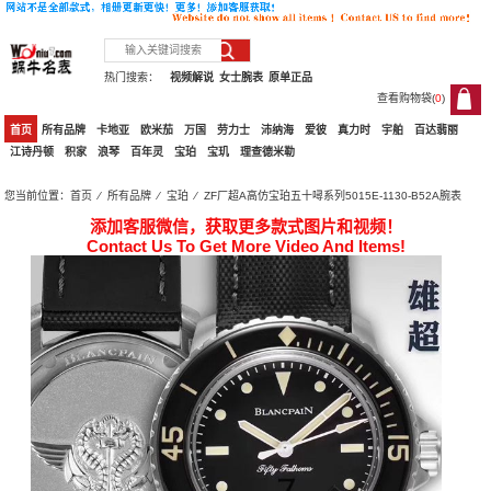
热门搜索：
视频解说
女士腕表
原单正品
查看购物袋(
0
)
0
首页
所有品牌
卡地亚
欧米茄
万国
劳力士
沛纳海
爱彼
真力时
宇舶
百达翡丽
江诗丹顿
积家
浪琴
百年灵
宝珀
宝玑
理查德米勒
您当前位置：
首页
⁄
所有品牌
⁄
宝珀
⁄ ZF厂超A高仿宝珀五十噚系列5015E-1130-B52A腕表
添加客服微信，获取更多款式图片和视频！
Contact Us To Get More Video And Items!