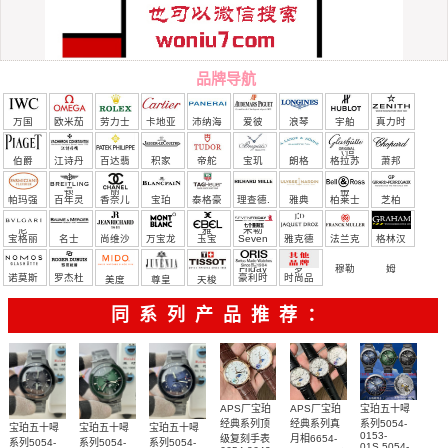
品牌导航
万国
欧米茄
劳力士
卡地亚
沛纳海
爱彼
浪琴
宇舶
真力时
（恒
伯爵
江诗丹
百达翡
积家
帝舵
宝玑
朗格
格拉苏
萧邦
宝）
顿
丽
蒂
帕玛强
百年灵
香奈儿
宝珀
泰格豪
理查德.
雅典
柏莱士
芝柏
尼
雅
米勒
宝格丽
名士
尚维沙
万宝龙
玉宝
Seven
雅克德
法兰克
格林汉
Friday
罗
穆勒
姆
诺莫斯
罗杰杜
豪利时
时尚品
美度
尊皇
天梭
彼
牌/原单
同系列产品推荐：
APS厂宝珀
APS厂宝珀
宝珀五十噚
经典系列顶
经典系列真
系列5054-
宝珀五十噚
宝珀五十噚
宝珀五十噚
0153-
级复刻手表
月相6654-
系列5054-
系列5054-
系列5054-
01S,5054-