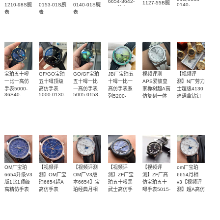
6654-3642-
1127-55B腕
1210-98S腕
0153-01S腕
0140-01S腕
0140-
55B腕表
表
01S,5054-
表
表
表
0130-01S腕
表
3900
宝珀五十噚
GF/GO宝珀
GO/GF宝珀
JB厂宝珀五
视频评测
【视频评
一比一高仿
五十噚顶级
五十噚一比
十噚一比一
APS爱彼皇
测】N厂劳力
手表5000-
高仿手表
一高仿手表
高仿手表系
家橡树超A高
士超级4130
36S40-
5000-0130-
5005-0153-
列5200-
仿复刻一体
迪通拿钻钉
O52A，
B52-B，
naba，
0153-
m116508-
机
天然橡胶表
独家视频评
5000-0240-
5000-0130-
5000-1153-
B52A（极光
0006、
15500ST.OO.1220ST.04
H52A,5000-
O52A，
B52A，
m116503-
绿）腕表
橡胶表带
带白面很美
测N厂新品钻
0240-O52A
5000-
5000-0130-
0008腕表
3800
3800
3800
3400
4400
5700
腕表
36S30-
～质感爆炸
面4130迪通
B52-B腕表
B52A腕表
拿
OM厂宝珀
【视频评
【视频评测
【视频评
【视频评
om厂宝珀
6654升级V3
测】OM厂宝
OM厂V3版
测】ZF厂宝
测】ZF厂高
6654月相
版1比1顶级
珀6654超A
本6654】宝
珀五十噚黑
仿宝珀五十
v3【视频评
高精仿手表
高仿手表
珀经典月相
武士高仿手
噚手表5015-
测】超A高仿
6654-1529-
6654-3640-
6654-1127-
1130-52A
表5015-
宝珀手表
om厂宝珀
om厂宝珀
【视频评
【独家视频
独家视频评
om厂宝珀
55B腕表
55最新V3升
55B 1比1复
11C30-52A
6654-1127-
55B
6654月相v3
级版腕表
6654月相v3
刻高仿手表
测】om厂宝
腕表
评测】ZF厂
测
6654月相v3
3500
3600
3500
3700
3700
3500
版本
版本
珀6654月相
宝珀黑武士
版本