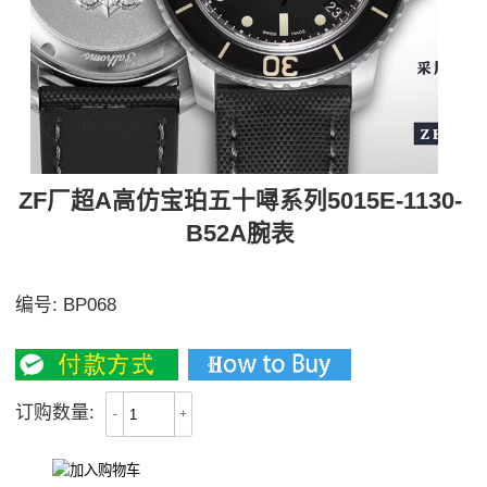
ZF厂超A高仿宝珀五十噚系列5015E-1130-
B52A腕表
采用‌蓝宝石打造‌的表圈‌口‌是腕表最‌有价‌值的部分
编号:
BP068
3700
订购数量:
-
+