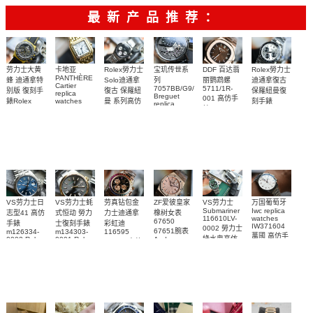
功能表
最新产品推荐：
Rolex勞力士
劳力士大黄
卡地亚
宝玑传世系
DDF 百达翡
Rolex勞力士
PANTHÈRE
Solo迪通拿
蜂 迪通拿特
列
丽鹦鹉螺
迪通拿復古
Cartier
7057BB/G9/9W6
5711/1R-
復古 保羅紐
别版 復刻手
保羅紐曼復
replica
Breguet
001 高仿手
曼 系列高仿
錶Rolex
watches
刻手錶
replica
WJPN0016
錶 Patek
Bumblebee
Rolex Paul
復刻手錶
watches 寶
blaken
Philippe
Newman
卡地亞復刻
璣高仿手錶
Daytona
Nautilus
replica
手錶 腕表
Replica
replica
watch
腕表
Watch
watch
VS劳力士日
VS劳力士蚝
劳真钻包金
ZF爱彼皇家
VS劳力士
万国葡萄牙
Submariner
Iwc replica
志型41 高仿
式恒动 勞力
力士迪通拿
橡树女表
116610LV-
watches
67650
手錶
士復刻手錶
彩虹迪
IW371604
0002 勞力士
67651腕表
m126334-
m134303-
116595
萬國 高仿手
綠水鬼高仿
0002 Rolex
0001 Rolex
Audemars
RBOW 高仿
錶 腕表
Replica
Oyster
Piguet
手錶(绿水
手表腕錶
Perpetual
Replica
watch 腕表
鬼)Rolex
replica
Replica
watch 愛彼
Rolex watch
Green Dial
watch 腕表
高仿手錶
Rainbow
(Green
Submariner)
Replica
watch