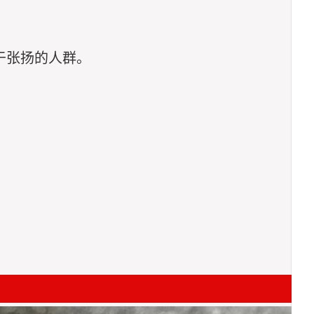
于张扬的人群。
！