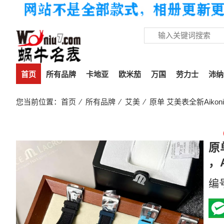
首页
所有品牌
卡地亚
欧米茄
万国
劳力士
沛纳
您当前位置：
首页
⁄
所有品牌
⁄
艾美
⁄ 原单 艾美表全新Aikonic系
原单
，A
编