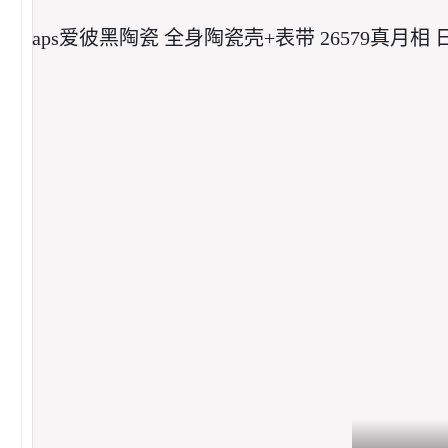
aps爱彼黑陶瓷 全身陶瓷壳+表带 26579真月相 日