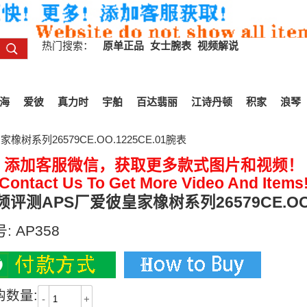
热门搜索：
原单正品
女士腕表
视频解说
海
爱彼
真力时
宇舶
百达翡丽
江诗丹顿
积家
浪琴
树系列26579CE.OO.1225CE.01腕表
添加客服微信，获取更多款式图片和视频！
Contact Us To Get More Video And Items
频评测APS厂爱彼皇家橡树系列26579CE.OO.
号:
AP358
购数量:
-
+