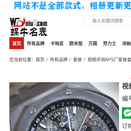
首页
所有品牌
卡地亚
欧米茄
万国
劳力士
沛纳
您当前位置：
首页
⁄
所有品牌
⁄
爱彼
⁄ 视频评测APS厂爱彼皇家橡
视
编
订