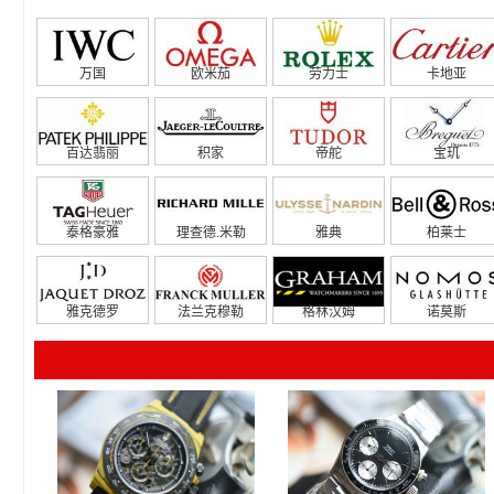
万国
欧米茄
劳力士
卡地亚
百达翡丽
积家
帝舵
宝玑
泰格豪雅
理查德.米勒
雅典
柏莱士
雅克德罗
法兰克穆勒
格林汉姆
诺莫斯