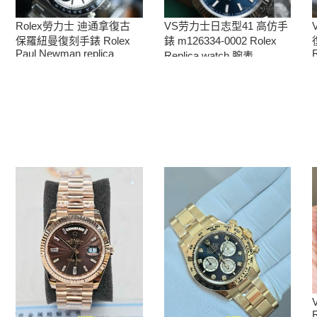
Rolex勞力士 迪通拿復古
VS劳力士日志型41 高仿手
保羅紐曼復刻手錶 Rolex
錶 m126334-0002 Rolex
Paul Newman replica
R
Replica watch 腕表
watch
R