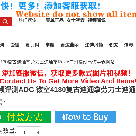
热门搜索：
原单正品
女士腕表
视频解说
海
爱彼
真力时
宇舶
百达翡丽
江诗丹顿
积家
浪琴
4130复古迪通拿劳力士迪通拿Rolex广州复刻高仿手表网站
添加客服微信，获取更多款式图片和视频！
Contact Us To Get More Video And Items
频评测ADG 镂空4130复古迪通拿劳力士迪通
号:
购数量:
-
+