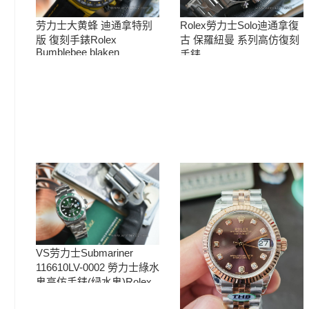
Rolex勞力士Solo迪通拿復
劳力士大黄蜂 迪通拿特别
古 保羅紐曼 系列高仿復刻
版 復刻手錶Rolex
Bumblebee blaken
手錶
Daytona Replica Watch
VS劳力士Submariner
116610LV-0002 勞力士綠水
鬼高仿手錶(绿水鬼)Rolex
Green Dial (Green
Submariner) Replica watch