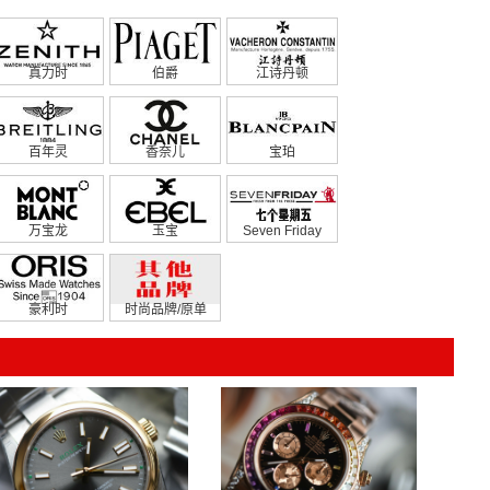
真力时
伯爵
江诗丹顿
百年灵
香奈儿
宝珀
万宝龙
玉宝
Seven Friday
豪利时
时尚品牌/原单