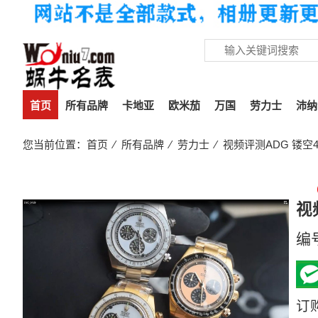
首页
所有品牌
卡地亚
欧米茄
万国
劳力士
沛纳
您当前位置：
首页
⁄
所有品牌
⁄
劳力士
⁄ 视频评测ADG 镂空
视
编
订