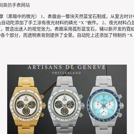
复刻高仿手表网站
DG)打造全新迪通拿（黑暗中的微光） 1、表盘由一整块天然蓝宝石制成，
动陀添加了手工涂有夜光材料的磷光 “X ”嵌件。 2、夜光材料
个霓虹灯参考点，营造出迷人的视觉张力。表圈采用孤形蓝宝石，辅以新开发
机芯的各个部分，而透明表背则提供了全景。自动陀上还添加了特制的 