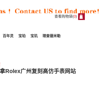
查看购物袋(
0
)
0
百年灵
宝珀
宝玑
理查德米勒
!
All
拿Rolex广州复刻高仿手表网站
Reviews