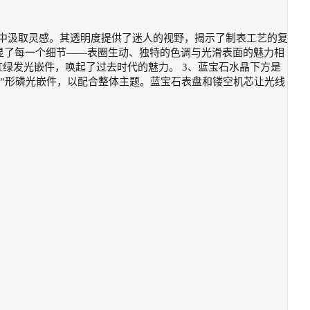
从复古时计中汲取灵感。其透明度提供了迷人的视野，揭示了制表工艺的复
凸显了每一个细节——表圈生动、独特的色调与光滑表面的魅力相
的霓虹绿发光嵌件，唤起了过去时代的魅力。 3、蓝宝石水晶下方是
“X ”形磷光嵌件，以配合整体主题。蓝宝石表盘和镂空机芯让光线