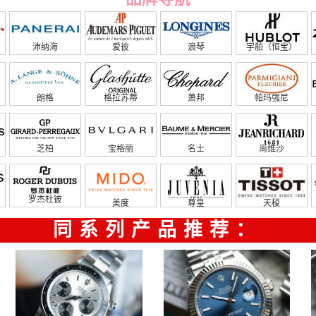
沛纳海
爱彼
浪琴
宇舶（恒宝）
朗格
格拉苏蒂
萧邦
帕玛强尼
芝柏
宝格丽
名士
尚维沙
罗杰杜彼
美度
尊皇
天梭
同系列产品推荐：