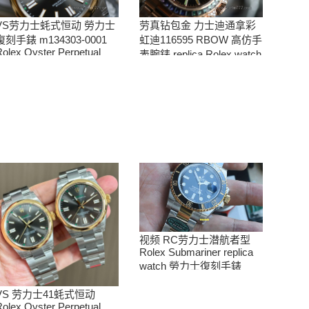
VS劳力士蚝式恒动 勞力士
劳真钻包金 力士迪通拿彩
復刻手錶 m134303-0001
虹迪116595 RBOW 高仿手
olex Oyster Perpetual
表腕錶 replica Rolex watch
Replica watch 腕表
Rainbow
视频 RC劳力士潜航者型
Rolex Submariner replica
watch 勞力士復刻手錶
m126613ln-0002腕表
VS 劳力士41蚝式恒动
olex Oyster Perpetual